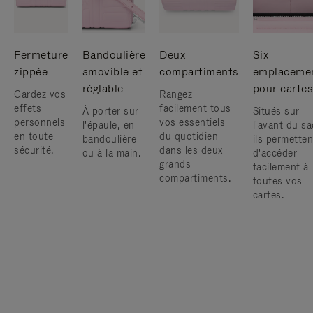
Fermeture
Bandoulière
Deux
Six
zippée
amovible et
compartiments
emplaceme
réglable
pour cartes
Gardez vos
Rangez
effets
facilement tous
À porter sur
Situés sur
personnels
vos essentiels
l'épaule, en
l'avant du sa
en toute
du quotidien
bandoulière
ils permetten
sécurité.
dans les deux
ou à la main.
d'accéder
grands
facilement à
compartiments.
toutes vos
cartes.