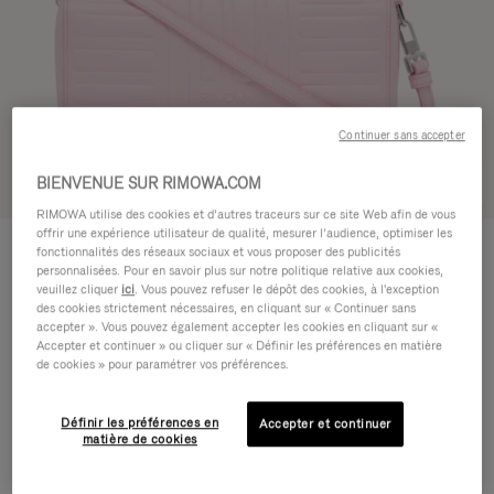
Continuer sans accepter
BIENVENUE SUR RIMOWA.COM
Voir en 3D
RIMOWA utilise des cookies et d’autres traceurs sur ce site Web afin de vous
offrir une expérience utilisateur de qualité, mesurer l’audience, optimiser les
GROOVE - CUIR
950,00 €
fonctionnalités des réseaux sociaux et vous proposer des publicités
Petit Sac bandoulière
personnalisées. Pour en savoir plus sur notre politique relative aux cookies,
veuillez cliquer
ici
. Vous pouvez refuser le dépôt des cookies, à l'exception
des cookies strictement nécessaires, en cliquant sur « Continuer sans
Couleur
Rose
accepter ». Vous pouvez également accepter les cookies en cliquant sur «
Accepter et continuer » ou cliquer sur « Définir les préférences en matière
de cookies » pour paramétrer vos préférences.
Définir les préférences en
Accepter et continuer
matière de cookies
AJOUTER