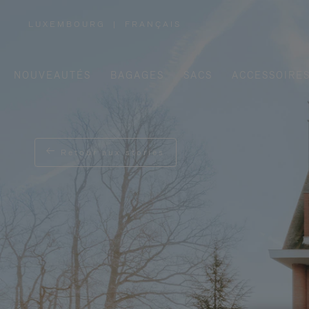
LUXEMBOURG
|
FRANÇAIS
,
SÉLECTIONNEZ
VOTRE
RÉGION
NOUVEAUTÉS
BAGAGES
SACS
ACCESSOIRE
Retour aux stories