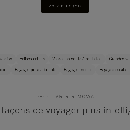
VOIR PLUS (21)
évasion
Valises cabine
Valises en soute à roulettes
Grandes val
nium
Bagages polycarbonate
Bagages en cuir
Bagages en alum
DÉCOUVRIR RIMOWA
 façons de voyager plus intel