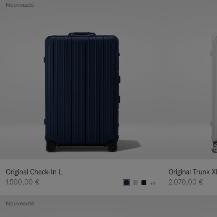
Nouveauté
Original Check-In L
Original Trunk X
1.500,00 €
2.070,00 €
+1
Nouveauté