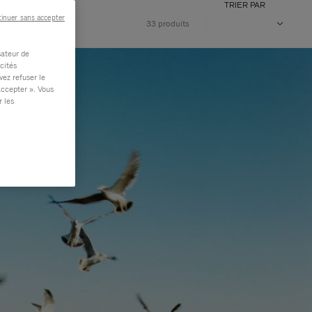
TRIER PAR
inuer sans accepter
33 produits
sateur de
cités
vez refuser le
accepter ». Vous
r les