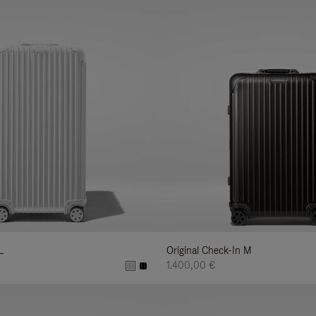
L
Original Check-In M
1.400,00 €