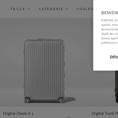
TAILLE
CATÉGORIE
COULEUR
MA
BIENVEN
RIMOWA utilis
qualité, mesu
personnalisée
dépôt des co
pouvez égale
préférences 
Défin
Original Check-In L
Original Trunk P