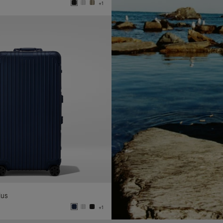
+1
lus
+1