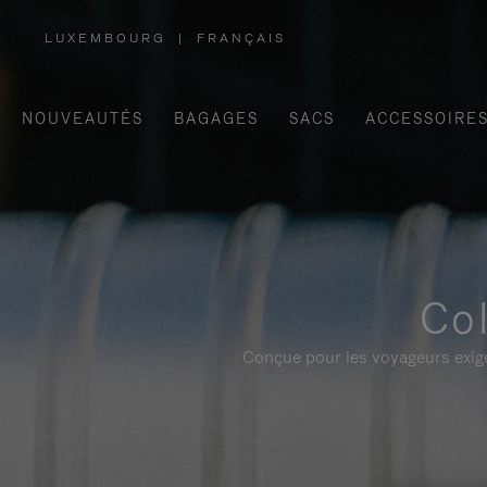
LUXEMBOURG
|
FRANÇAIS
,
SÉLECTIONNEZ
VOTRE
RÉGION
NOUVEAUTÉS
BAGAGES
SACS
ACCESSOIRE
Col
Conçue pour les voyageurs exige