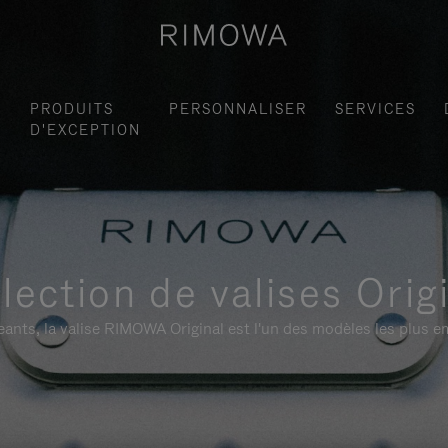
S
PRODUITS
PERSONNALISER
SERVICES
D'EXCEPTION
lection de valises Orig
ants, la valise RIMOWA Original est l'un des modèles les plus 