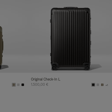
Original Check-In L
1.500,00 €
+1