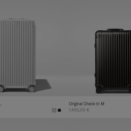
L
Original Check-In M
1.400,00 €