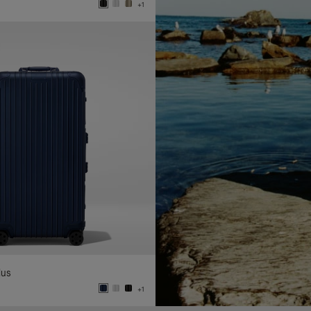
+1
lus
+1