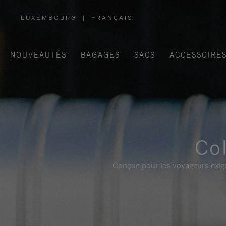
LUXEMBOURG
|
FRANÇAIS
,
SÉLECTIONNEZ
VOTRE
RÉGION
NOUVEAUTÉS
BAGAGES
SACS
ACCESSOIRE
Col
Conçue pour les voyageurs exige