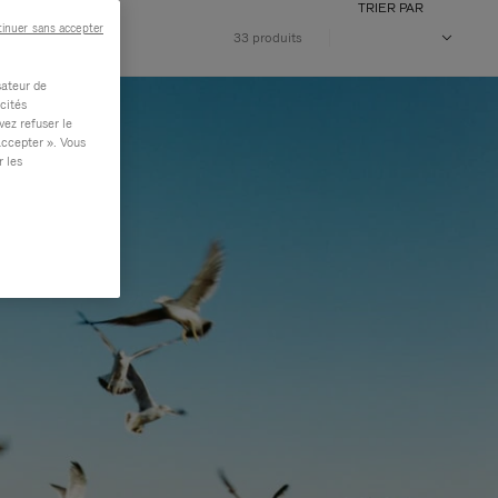
TRIER PAR
inuer sans accepter
33 produits
sateur de
cités
vez refuser le
accepter ». Vous
r les