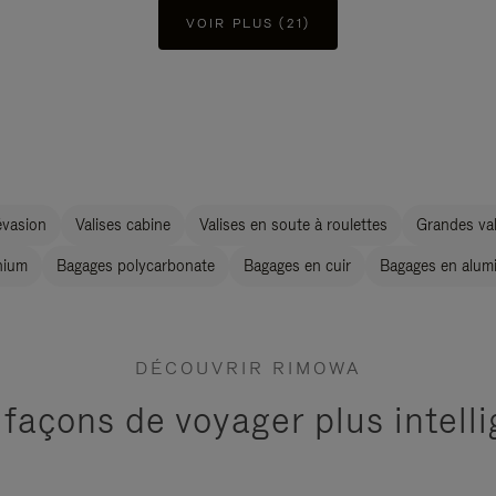
VOIR PLUS (21)
évasion
Valises cabine
Valises en soute à roulettes
Grandes val
nium
Bagages polycarbonate
Bagages en cuir
Bagages en alum
DÉCOUVRIR RIMOWA
 façons de voyager plus intel