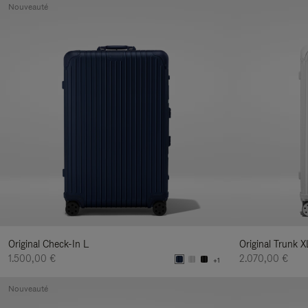
Nouveauté
Original Check-In L
Original Trunk X
1.500,00 €
2.070,00 €
+1
Nouveauté