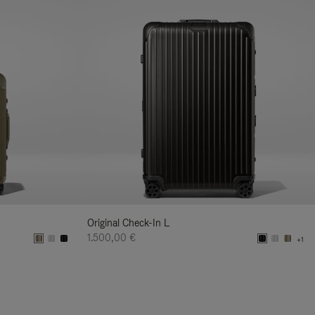
Original Check-In L
1.500,00 €
+1