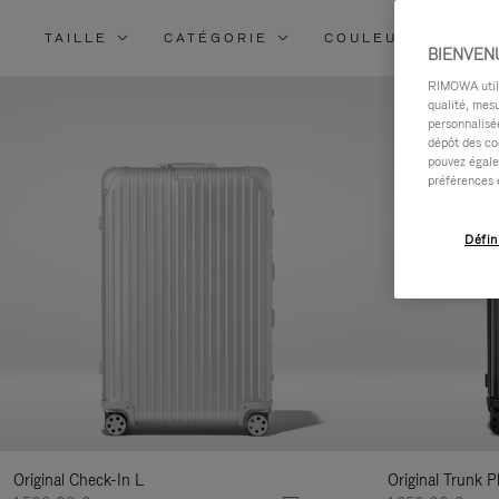
TAILLE
CATÉGORIE
COULEUR
MA
BIENVEN
RIMOWA utilis
qualité, mesu
personnalisée
dépôt des co
pouvez égale
préférences 
Défin
Original Check-In L
Original Trunk P