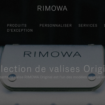
S
PRODUITS
PERSONNALISER
SERVICES
D'EXCEPTION
lection de valises Orig
ants, la valise RIMOWA Original est l'un des modèles les plus 