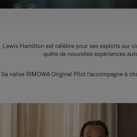
LA
LE
VIDÉO
SON
EST
DE
EN
LA
Lewis Hamilton est célèbre pour ses exploits sur cir
quête de nouvelles expériences autou
PAUSE,
VIDÉO
VEUILLEZ
EST
Sa valise RIMOWA Original Pilot l'accompagne à chaq
APPUYER
DÉSACTIVÉ.
SUR
VEUILLEZ
POUR
CLIQUER
LA
POUR
LIRE
RÉACTIVER
LE