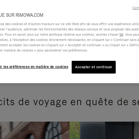
Cont
UE SUR RIMOWA.COM
e des cookies et d’autres traceurs sur ce site Web afin de vous offrir une expérience utili
rer l’audience, optimiser les fonctionnalités des réseaux sociaux et vous proposer des publi
s. Pour en savoir plus sur notre politique relative aux cookies, veuillez cliquer
ici
. Vous pou
okies, à l'exception des cookies strictement nécessaires, en cliquant sur « Continuer sans 
ment accepter les cookies en cliquant sur « Accepter et continuer » ou cliquer sur « Défini
en matière de cookies » pour paramétrer vos préférences.
ir les préférences en matière de cookies
Accepter et continuer
its de voyage en quête de 