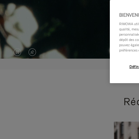
BIENVEN
RIMOWA utilis
qualité, mesu
personnalisée
dépôt des co
pouvez égale
préférences 
LA
LE
VIDÉO
SON
Défin
EST
DE
EN
LA
Réc
PAUSE,
VIDÉO
VEUILLEZ
EST
APPUYER
DÉSACTIVÉ.
SUR
VEUILLEZ