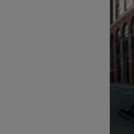
POUR
CLIQUER
LA
POUR
LIRE
RÉACTIVER
LE
SON