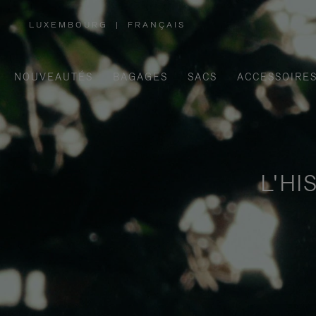
LUXEMBOURG
|
FRANÇAIS
,
SÉLECTIONNEZ
VOTRE
RÉGION
NOUVEAUTÉS
BAGAGES
SACS
ACCESSOIRE
L'HI