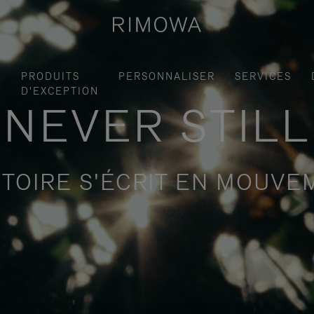
S
PRODUITS
PERSONNALISER
SERVICES
D'EXCEPTION
NEVER STILL
STOIRE S'ÉCRIT EN MOUV