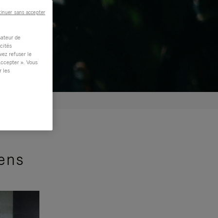
inuer sans accepter
sateur de
cités
vez refuser le
accepter ». Vous
r les
sens