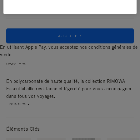
MAT
AJOUTER
En utilisant Apple Pay, vous acceptez nos
conditions générales de
vente
Stock limité
En polycarbonate de haute qualité, la collection RIMOWA
Essential allie résistance et légèreté pour vous accompagner
dans tous vos voyages.
Lire la suite
Éléments Clés