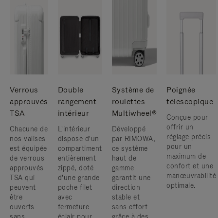
Verrous
Double
Système de
Poignée
approuvés
rangement
roulettes
télescopique
TSA
intérieur
Multiwheel®
Conçue pour
offrir un
Chacune de
L'intérieur
Développé
réglage précis
nos valises
dispose d'un
par RIMOWA,
pour un
est équipée
compartiment
ce système
maximum de
de verrous
entièrement
haut de
confort et une
approuvés
zippé, doté
gamme
manœuvrabilité
TSA qui
d'une grande
garantit une
optimale.
peuvent
poche filet
direction
être
avec
stable et
ouverts
fermeture
sans effort
sans
éclair pour
grâce à des