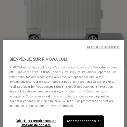
Continuer sans accepter
Voir en 3D
BIENVENUE SUR RIMOWA.COM
RIMOWA utilise des cookies et d’autres traceurs sur ce site Web afin de vous
ESSENTIAL
offrir une expérience utilisateur de qualité, mesurer l’audience, optimiser les
770,00 €
Cabin
fonctionnalités des réseaux sociaux et vous proposer des publicités
personnalisées. Pour en savoir plus sur notre politique relative aux cookies,
Guide des tailles
veuillez cliquer
ici
. Vous pouvez refuser le dépôt des cookies, à l'exception
des cookies strictement nécessaires, en cliquant sur « Continuer sans
Cabin
55 x 39 x 23 cm
accepter ». Vous pouvez également accepter les cookies en cliquant sur «
Taille
Accepter et continuer » ou cliquer sur « Définir les préférences en matière
de cookies » pour paramétrer vos préférences.
Couleur
Blanc brillant
BRILLANT
Définir les préférences en
Accepter et continuer
matière de cookies