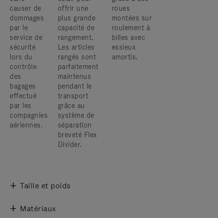
causer de
offrir une
roues
dommages
plus grande
montées sur
par le
capacité de
roulement à
service de
rangement.
billes avec
sécurité
Les articles
essieux
lors du
rangés sont
amortis.
contrôle
parfaitement
des
maintenus
bagages
pendant le
effectué
transport
par les
grâce au
compagnies
système de
aériennes.
séparation
breveté Flex
Divider.
Taille et poids
Matériaux