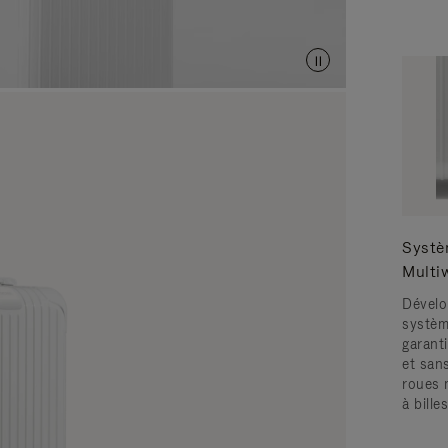
Systè
Multi
Dévelo
systèm
garanti
et san
roues 
à bille