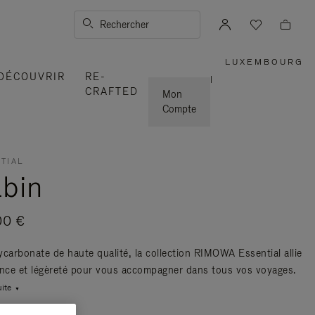
Rechercher
LUXEMBOURG
,
DÉCOUVRIR
RE-
SÉLECTI
|
VOTRE
CRAFTED
RÉGION
Mon
Compte
TIAL
bin
00 €
ycarbonate de haute qualité, la collection RIMOWA Essential allie
ance et légèreté pour vous accompagner dans tous vos voyages.
uite