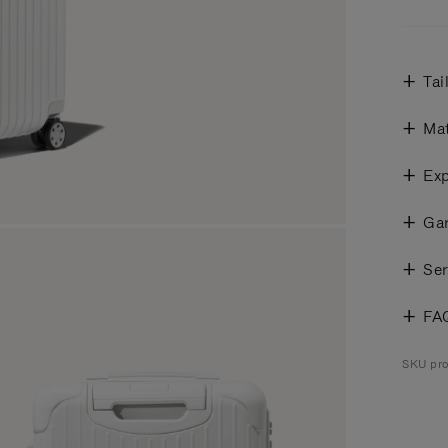
Tai
Mat
Exp
Gar
Ser
FA
SKU pro