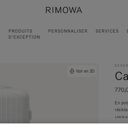
S
PRODUITS
PERSONNALISER
SERVICES
D'EXCEPTION
ESSEN
Ca
Voir en 3D
770,
En pol
résist
Lire la s