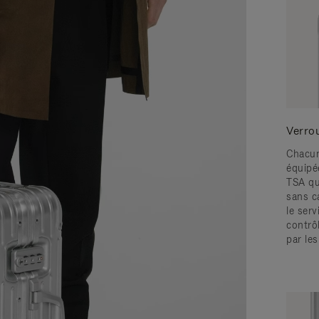
Verro
Chacun
équipé
TSA qu
sans c
le serv
contrô
par le