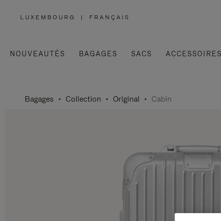
LUXEMBOURG
|
FRANÇAIS
,
SÉLECTIONNEZ
VOTRE
RÉGION
NOUVEAUTÉS
BAGAGES
SACS
ACCESSOIRE
Bagages
Collection
Original
Cabin