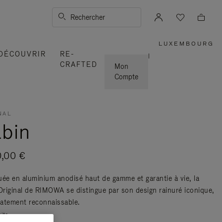
Rechercher
LUXEMBOURG
,
DÉCOUVRIR
RE-
SÉLECTI
|
VOTRE
CRAFTED
RÉGION
Mon
Compte
NAL
bin
0,00 €
uée en aluminium anodisé haut de gamme et garantie à vie, la
 Original de RIMOWA se distingue par son design rainuré iconique,
atement reconnaissable.
uite