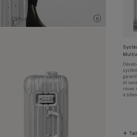
Systè
Multi
Dévelo
systèm
garanti
et san
roues 
à bille
Tai