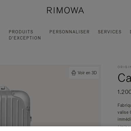
S
PRODUITS
PERSONNALISER
SERVICES
D'EXCEPTION
ORIGI
Ca
Voir en 3D
1.20
Fabriq
valise
immédi
Lire la s