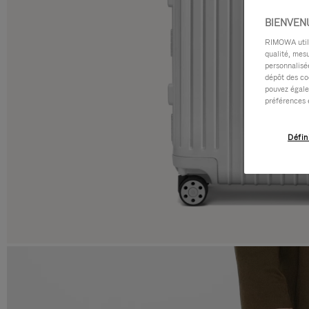
BIENVEN
RIMOWA utilis
qualité, mesu
personnalisée
dépôt des co
pouvez égale
préférences 
Défin