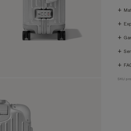
Mat
Exp
Gar
Ser
FA
SKU pro