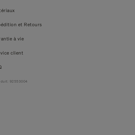
ériaux
édition et Retours
antie à vie
vice client
Q
duit: 92553004