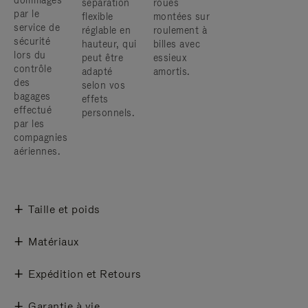
dommages
séparation
roues
par le
flexible
montées sur
service de
réglable en
roulement à
sécurité
hauteur, qui
billes avec
lors du
peut être
essieux
contrôle
adapté
amortis.
des
selon vos
bagages
effets
effectué
personnels.
par les
compagnies
aériennes.
Taille et poids
Matériaux
Expédition et Retours
Garantie à vie