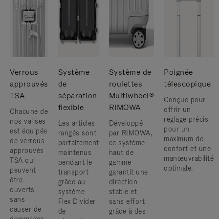
Verrous
Système
Système de
Poignée
approuvés
de
roulettes
télescopique
TSA
séparation
Multiwheel®
Conçue pour
flexible
RIMOWA
offrir un
Chacune de
réglage précis
nos valises
Les articles
Développé
pour un
est équipée
rangés sont
par RIMOWA,
maximum de
de verrous
parfaitement
ce système
confort et une
approuvés
maintenus
haut de
manœuvrabilité
TSA qui
pendant le
gamme
optimale.
peuvent
transport
garantit une
être
grâce au
direction
ouverts
système
stable et
sans
Flex Divider
sans effort
causer de
de
grâce à des