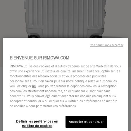
Continuer sans accepter
BIENVENUE SUR RIMOWA.COM
Voir en 3D
RIMOWA utilise des cookies et d’autres traceurs sur ce site Web afin de vous
offrir une expérience utilisateur de qualité, mesurer l’audience, optimiser les
ORIGINAL
1.200,00 €
fonctionnalités des réseaux sociaux et vous proposer des publicités
Cabin
personnalisées. Pour en savoir plus sur notre politique relative aux cookies,
veuillez cliquer
ici
. Vous pouvez refuser le dépôt des cookies, à l'exception
Guide des tailles
des cookies strictement nécessaires, en cliquant sur « Continuer sans
accepter ». Vous pouvez également accepter les cookies en cliquant sur «
Cabin
55 x 40 x 23 cm
Accepter et continuer » ou cliquer sur « Définir les préférences en matière
Taille
de cookies » pour paramétrer vos préférences.
Couleur
Argent
Définir les préférences en
Accepter et continuer
matière de cookies