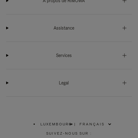
À propos de RIMOWA
Assistance
Services
Legal
LUXEMBOURG
|
,
SÉLECTIONNEZ
SUIVEZ-NOUS SUR :
VOTRE