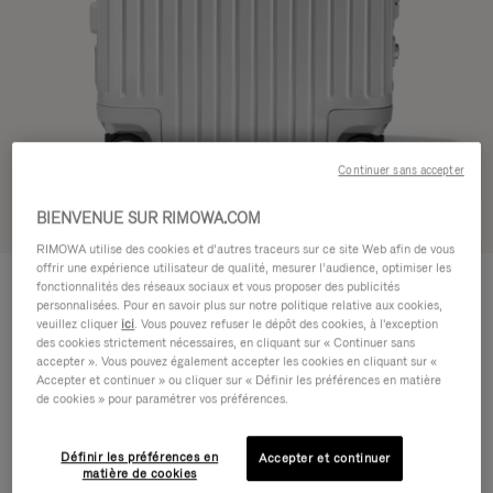
Continuer sans accepter
BIENVENUE SUR RIMOWA.COM
Voir en 3D
RIMOWA utilise des cookies et d’autres traceurs sur ce site Web afin de vous
offrir une expérience utilisateur de qualité, mesurer l’audience, optimiser les
ORIGINAL
1.200,00 €
fonctionnalités des réseaux sociaux et vous proposer des publicités
Cabin
personnalisées. Pour en savoir plus sur notre politique relative aux cookies,
veuillez cliquer
ici
. Vous pouvez refuser le dépôt des cookies, à l'exception
Guide des tailles
des cookies strictement nécessaires, en cliquant sur « Continuer sans
accepter ». Vous pouvez également accepter les cookies en cliquant sur «
Cabin
55 x 40 x 23 cm
Accepter et continuer » ou cliquer sur « Définir les préférences en matière
Taille
de cookies » pour paramétrer vos préférences.
Couleur
Argent
Définir les préférences en
Accepter et continuer
matière de cookies