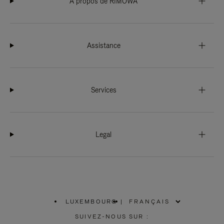
À propos de RIMOWA
Assistance
Services
Legal
LUXEMBOURG
|
,
SÉLECTIONNEZ
SUIVEZ-NOUS SUR :
VOTRE