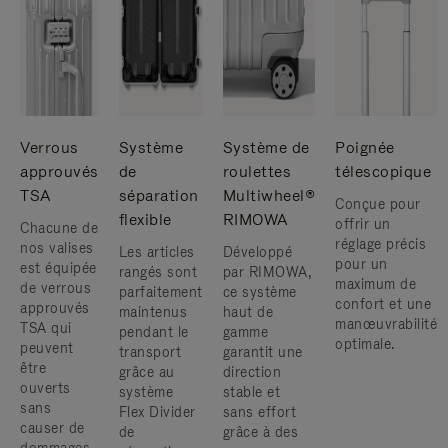
Verrous
Système
Système de
Poignée
approuvés
de
roulettes
télescopique
TSA
séparation
Multiwheel®
Conçue pour
flexible
RIMOWA
offrir un
Chacune de
réglage précis
nos valises
Les articles
Développé
pour un
est équipée
rangés sont
par RIMOWA,
maximum de
de verrous
parfaitement
ce système
confort et une
approuvés
maintenus
haut de
manœuvrabilité
TSA qui
pendant le
gamme
optimale.
peuvent
transport
garantit une
être
grâce au
direction
ouverts
système
stable et
sans
Flex Divider
sans effort
causer de
de
grâce à des