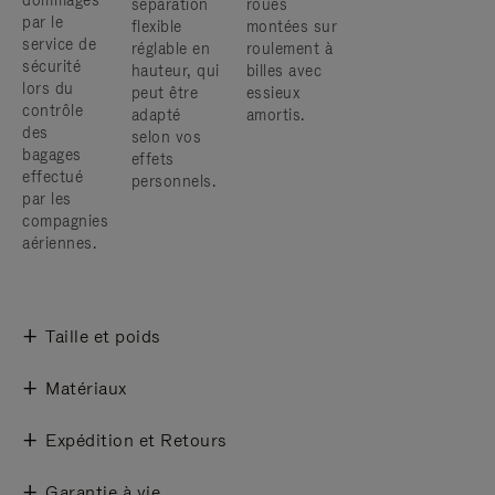
dommages
séparation
roues
par le
flexible
montées sur
service de
réglable en
roulement à
sécurité
hauteur, qui
billes avec
lors du
peut être
essieux
contrôle
adapté
amortis.
des
selon vos
bagages
effets
effectué
personnels.
par les
compagnies
aériennes.
Taille et poids
Matériaux
Expédition et Retours
Garantie à vie