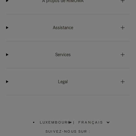
À propos de RIMOWA
Assistance
Services
Legal
LUXEMBOURG
|
,
SÉLECTIONNEZ
SUIVEZ-NOUS SUR :
VOTRE