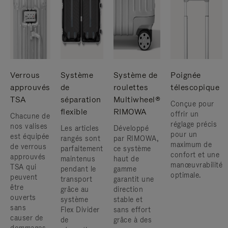
Verrous
Système
Système de
Poignée
approuvés
de
roulettes
télescopique
TSA
séparation
Multiwheel®
Conçue pour
flexible
RIMOWA
offrir un
Chacune de
réglage précis
nos valises
Les articles
Développé
pour un
est équipée
rangés sont
par RIMOWA,
maximum de
de verrous
parfaitement
ce système
confort et une
approuvés
maintenus
haut de
manœuvrabilité
TSA qui
pendant le
gamme
optimale.
peuvent
transport
garantit une
être
grâce au
direction
ouverts
système
stable et
sans
Flex Divider
sans effort
causer de
de
grâce à des