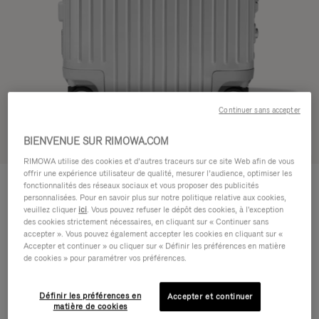
Continuer sans accepter
BIENVENUE SUR RIMOWA.COM
Voir en 3D
RIMOWA utilise des cookies et d’autres traceurs sur ce site Web afin de vous
offrir une expérience utilisateur de qualité, mesurer l’audience, optimiser les
ORIGINAL
1.200,00 €
fonctionnalités des réseaux sociaux et vous proposer des publicités
Cabin
personnalisées. Pour en savoir plus sur notre politique relative aux cookies,
veuillez cliquer
ici
. Vous pouvez refuser le dépôt des cookies, à l'exception
Guide des tailles
des cookies strictement nécessaires, en cliquant sur « Continuer sans
accepter ». Vous pouvez également accepter les cookies en cliquant sur «
Cabin
55 x 40 x 23 cm
Accepter et continuer » ou cliquer sur « Définir les préférences en matière
Taille
de cookies » pour paramétrer vos préférences.
Couleur
Argent
Définir les préférences en
Accepter et continuer
matière de cookies