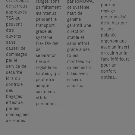
est équipée
rangés sont
par RIMOWA,
pour un
de verrous
parfaitement
ce système
réglage
approuvés
maintenus
haut de
personnalisé
TSA qui
pendant le
gamme
de la hauteur
peuvent
transport
garantit une
et une
être
grâce au
direction
poignée
ouverts
système
stable et
ergonomique
sans
Flex Divider
sans effort
avec un insert
causer de
de
grâce à des
en cuir sur la
dommages
séparation
roues
face inférieure
par le
flexible
montées sur
pour un
service de
réglable en
roulement à
confort
sécurité
hauteur, qui
billes avec
optimal.
lors du
peut être
essieux
contrôle
adapté
amortis.
des
selon vos
bagages
effets
effectué
personnels.
par les
compagnies
aériennes.