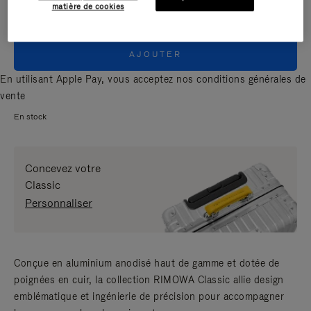
matière de cookies
AJOUTER
En utilisant Apple Pay, vous acceptez nos
conditions générales de
vente
En stock
Concevez votre
Classic
Personnaliser
Conçue en aluminium anodisé haut de gamme et dotée de
poignées en cuir, la collection RIMOWA Classic allie design
emblématique et ingénierie de précision pour accompagner