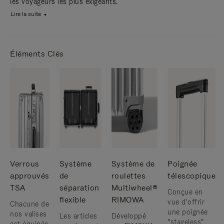
les voyageurs les plus exigeants.
Lire la suite
Éléments Clés
Verrous
Système
Système de
Poignée
approuvés
de
roulettes
télescopique
TSA
séparation
Multiwheel®
Conçue en
flexible
RIMOWA
vue d'offrir
Chacune de
une poignée
nos valises
Les articles
Développé
"stageless"