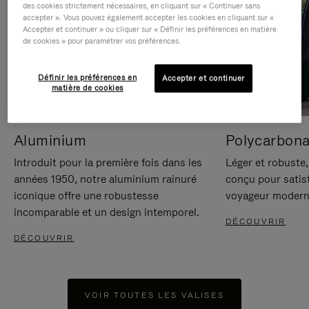
des cookies strictement nécessaires, en cliquant sur « Continuer sans
accepter ». Vous pouvez également accepter les cookies en cliquant sur «
Accepter et continuer » ou cliquer sur « Définir les préférences en matière
de cookies » pour paramétrer vos préférences.
Définir les préférences en
Accepter et continuer
matière de cookies
Aluminium
Polycarbona
Introduit pour la première fois dans les
Léger et robuste,
années 1950, notre aluminium rainuré
conçu pour satisf
iconique offre une robustesse
voyageur modern
incomparable et un design intemporel.
DÉCOUVRIR
DÉCOUVRIR
VOIR TOUTES LES VALISES