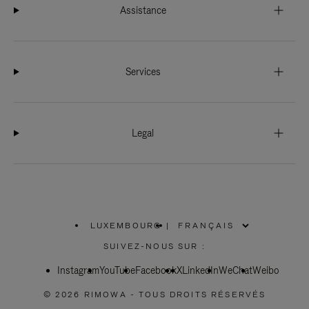
Assistance
Services
Legal
LUXEMBOURG
|
,
SÉLECTIONNEZ
SUIVEZ-NOUS SUR :
VOTRE
RÉGION
Instagram
YouTube
Facebook
X
LinkedIn
WeChat
Weibo
© 2026 RIMOWA - TOUS DROITS RÉSERVÉS