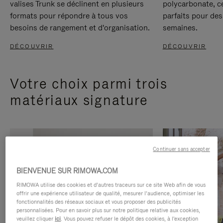
valises Trunk se déclinent en plusieurs
polycarbonate, c
formats pour répondre à tous vos
parfaits pour des
besoins de rangement et d'organisation.
semaines.
DÉCOUVRIR
DÉCOUVRIR
Votre choix parmi trois
matériaux signature
Continuer sans accepter
BIENVENUE SUR RIMOWA.COM
RIMOWA utilise des cookies et d’autres traceurs sur ce site Web afin de vous
offrir une expérience utilisateur de qualité, mesurer l’audience, optimiser les
fonctionnalités des réseaux sociaux et vous proposer des publicités
personnalisées. Pour en savoir plus sur notre politique relative aux cookies,
veuillez cliquer
ici
. Vous pouvez refuser le dépôt des cookies, à l'exception