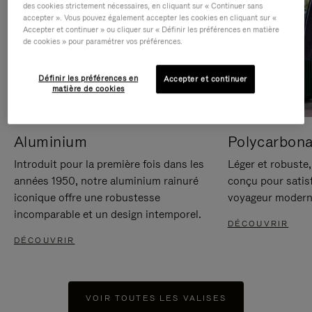
des cookies strictement nécessaires, en cliquant sur « Continuer sans
accepter ». Vous pouvez également accepter les cookies en cliquant sur «
Accepter et continuer » ou cliquer sur « Définir les préférences en matière
de cookies » pour paramétrer vos préférences.
Définir les préférences en
Accepter et continuer
matière de cookies
Aluminium
Polycarbona
Introduit pour la première fois dans les
Léger et robuste,
années 1950, notre aluminium rainuré
conçu pour satisf
iconique offre une robustesse
voyageur modern
incomparable et un design intemporel.
DÉCOUVRIR
DÉCOUVRIR
VOIR TOUTES LES VALISES