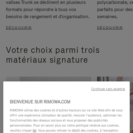
valises Trunk se déclinent en plusieurs
polycarbonate, c
formats pour répondre à tous vos
parfaits pour des
besoins de rangement et d'organisation.
semaines.
DÉCOUVRIR
DÉCOUVRIR
Votre choix parmi trois
matériaux signature
Continuer sans accepter
BIENVENUE SUR RIMOWA.COM
RIMOWA utilise des cookies et d’autres traceurs sur ce site Web afin de vous
offrir une expérience utilisateur de qualité, mesurer l’audience, optimiser les
fonctionnalités des réseaux sociaux et vous proposer des publicités
personnalisées. Pour en savoir plus sur notre politique relative aux cookies,
veuillez cliquer
ici
. Vous pouvez refuser le dépôt des cookies, à l'exception