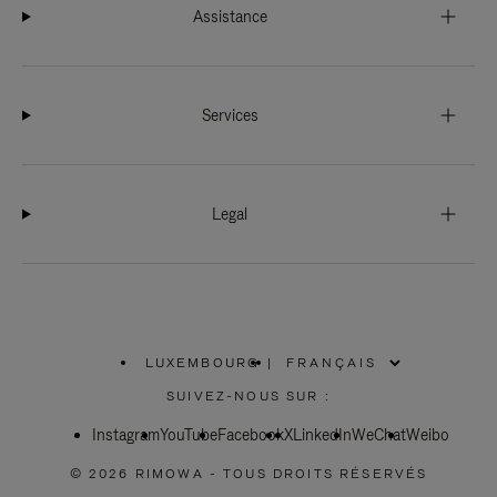
Assistance
Services
Legal
LUXEMBOURG
|
,
SÉLECTIONNEZ
SUIVEZ-NOUS SUR :
VOTRE
RÉGION
Instagram
YouTube
Facebook
X
LinkedIn
WeChat
Weibo
© 2026 RIMOWA - TOUS DROITS RÉSERVÉS