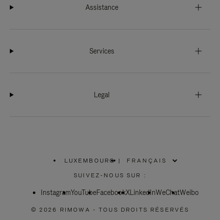
Assistance
Services
Legal
LUXEMBOURG
|
,
SÉLECTIONNEZ
SUIVEZ-NOUS SUR :
VOTRE
RÉGION
Instagram
YouTube
Facebook
X
LinkedIn
WeChat
Weibo
© 2026 RIMOWA - TOUS DROITS RÉSERVÉS