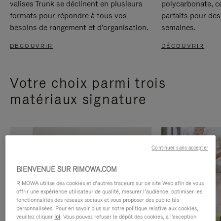
valises Trunk se déclinent en plusieurs
polycarbonate, c
formats pour répondre à tous vos
parfaits pour des
besoins de rangement et d'organisation.
semaines.
DÉCOUVRIR
DÉCOUVRIR
Votre choix parmi trois
matériaux signature
Continuer sans accepter
BIENVENUE SUR RIMOWA.COM
RIMOWA utilise des cookies et d’autres traceurs sur ce site Web afin de vous
offrir une expérience utilisateur de qualité, mesurer l’audience, optimiser les
fonctionnalités des réseaux sociaux et vous proposer des publicités
personnalisées. Pour en savoir plus sur notre politique relative aux cookies,
veuillez cliquer
ici
. Vous pouvez refuser le dépôt des cookies, à l'exception