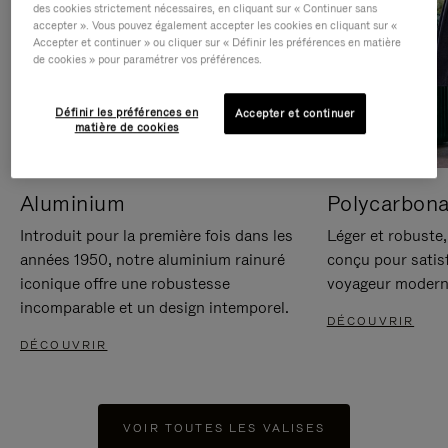
des cookies strictement nécessaires, en cliquant sur « Continuer sans
accepter ». Vous pouvez également accepter les cookies en cliquant sur «
Accepter et continuer » ou cliquer sur « Définir les préférences en matière
de cookies » pour paramétrer vos préférences.
Définir les préférences en
Accepter et continuer
matière de cookies
Aluminium
Polycarbona
Introduit pour la première fois dans les
Léger et robuste,
années 1950, notre aluminium rainuré
conçu pour satisf
iconique offre une robustesse
voyageur modern
incomparable et un design intemporel.
DÉCOUVRIR
DÉCOUVRIR
VOIR TOUTES LES VALISES