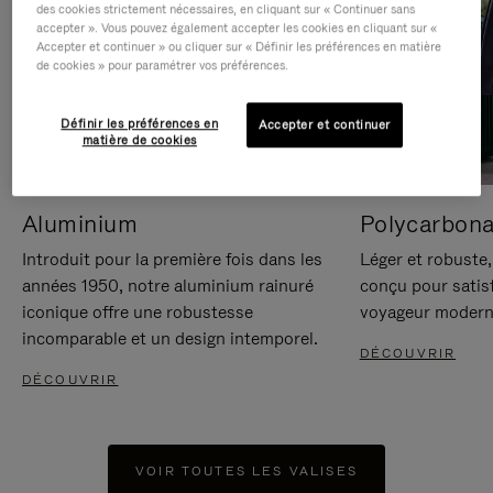
des cookies strictement nécessaires, en cliquant sur « Continuer sans
accepter ». Vous pouvez également accepter les cookies en cliquant sur «
Accepter et continuer » ou cliquer sur « Définir les préférences en matière
de cookies » pour paramétrer vos préférences.
Définir les préférences en
Accepter et continuer
matière de cookies
Aluminium
Polycarbona
Introduit pour la première fois dans les
Léger et robuste,
années 1950, notre aluminium rainuré
conçu pour satisf
iconique offre une robustesse
voyageur modern
incomparable et un design intemporel.
DÉCOUVRIR
DÉCOUVRIR
VOIR TOUTES LES VALISES