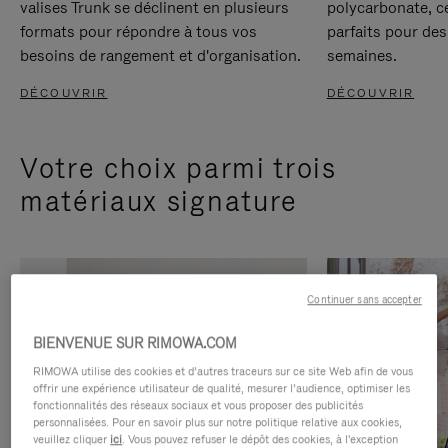
valises Trunk se déclinent en plusieurs
polycarbonate, c
formats pour répondre à tous vos
parfaits pour des
besoins de rangement et d'organisation.
semaines.
DÉCOUVRIR
DÉCOUVRIR
Votre choix parmi trois
matériaux signature
Continuer sans accepter
BIENVENUE SUR RIMOWA.COM
RIMOWA utilise des cookies et d’autres traceurs sur ce site Web afin de vous
offrir une expérience utilisateur de qualité, mesurer l’audience, optimiser les
fonctionnalités des réseaux sociaux et vous proposer des publicités
personnalisées. Pour en savoir plus sur notre politique relative aux cookies,
veuillez cliquer
ici
. Vous pouvez refuser le dépôt des cookies, à l'exception