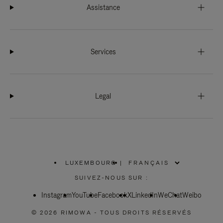
Assistance
Services
Legal
LUXEMBOURG
|
,
SÉLECTIONNEZ
SUIVEZ-NOUS SUR :
VOTRE
RÉGION
Instagram
YouTube
Facebook
X
LinkedIn
WeChat
Weibo
© 2026 RIMOWA - TOUS DROITS RÉSERVÉS