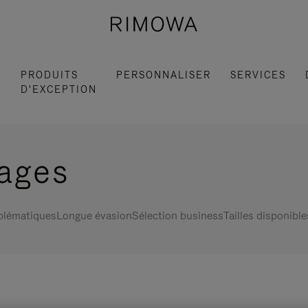
S
PRODUITS
PERSONNALISER
SERVICES
D'EXCEPTION
gages
blématiques
Longue évasion
Sélection business
Tailles disponible