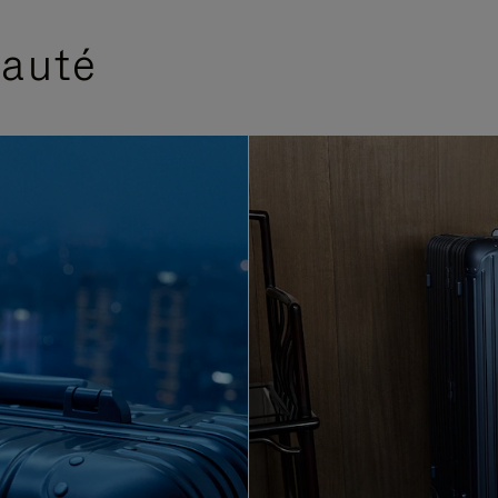
eauté