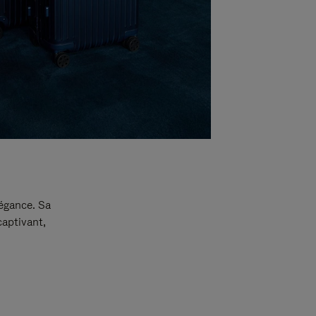
légance. Sa
captivant,