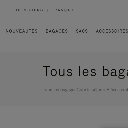
LUXEMBOURG
|
FRANÇAIS
,
SÉLECTIONNEZ
VOTRE
RÉGION
NOUVEAUTÉS
BAGAGES
SACS
ACCESSOIRE
Tous les ba
Tous les bagages
Courts séjours
Pièces em