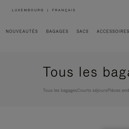
LUXEMBOURG
|
FRANÇAIS
,
SÉLECTIONNEZ
VOTRE
RÉGION
NOUVEAUTÉS
BAGAGES
SACS
ACCESSOIRE
Tous les ba
Tous les bagages
Courts séjours
Pièces em