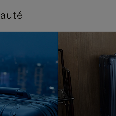
eauté