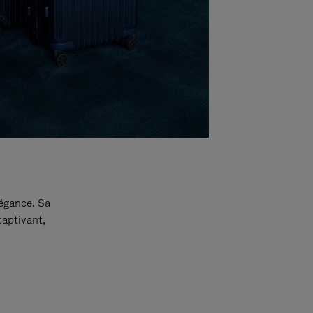
légance. Sa
captivant,