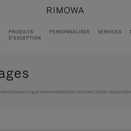
S
PRODUITS
PERSONNALISER
SERVICES
D'EXCEPTION
gages
blématiques
Longue évasion
Sélection business
Tailles disponible