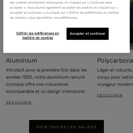
des cookies strictement nécessaires, en cliquant sur « Continuer sans
accepter ». Vous pouvez également accepter les cookies en cliquant sur «
Accepter et continuer » ou cliquer sur « Définir les préférences en matière
de cookies » pour paramétrer vos préférences.
Définir les préférences en
Accepter et continuer
matière de cookies
Aluminium
Polycarbona
Introduit pour la première fois dans les
Léger et robuste,
années 1950, notre aluminium rainuré
conçu pour satisf
iconique offre une robustesse
voyageur modern
incomparable et un design intemporel.
DÉCOUVRIR
DÉCOUVRIR
VOIR TOUTES LES VALISES