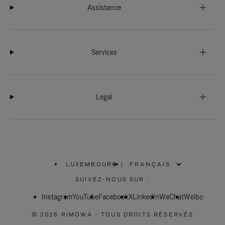
Assistance
Services
Legal
LUXEMBOURG
|
,
SÉLECTIONNEZ
SUIVEZ-NOUS SUR :
VOTRE
RÉGION
Instagram
YouTube
Facebook
X
LinkedIn
WeChat
Weibo
© 2026 RIMOWA - TOUS DROITS RÉSERVÉS