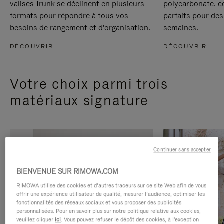
valises Trunk se déclinent en plusieurs
polycarbonate, c
formats pour répondre à tous vos
parfaits pour des
besoins de rangement et d'organisation.
semaines.
DÉCOUVRIR
DÉCOUVRIR
Votre choix parmi trois
matériaux signature
Continuer sans accepter
BIENVENUE SUR RIMOWA.COM
RIMOWA utilise des cookies et d’autres traceurs sur ce site Web afin de vous
offrir une expérience utilisateur de qualité, mesurer l’audience, optimiser les
fonctionnalités des réseaux sociaux et vous proposer des publicités
personnalisées. Pour en savoir plus sur notre politique relative aux cookies,
veuillez cliquer
ici
. Vous pouvez refuser le dépôt des cookies, à l'exception