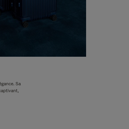
légance. Sa
captivant,