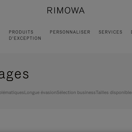
S
PRODUITS
PERSONNALISER
SERVICES
D'EXCEPTION
gages
blématiques
Longue évasion
Sélection business
Tailles disponible