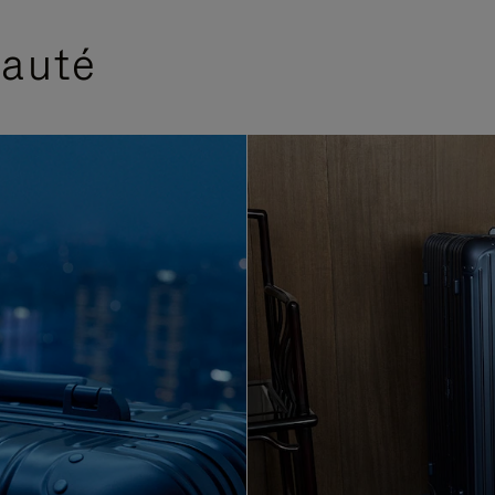
eauté