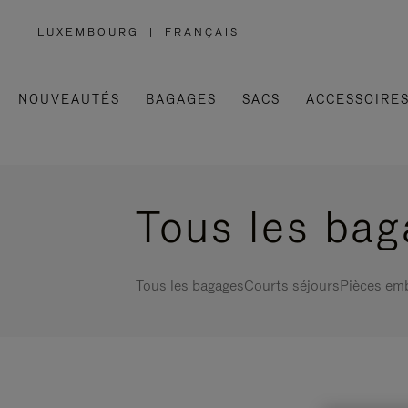
LUXEMBOURG
|
FRANÇAIS
,
SÉLECTIONNEZ
VOTRE
RÉGION
NOUVEAUTÉS
BAGAGES
SACS
ACCESSOIRE
Tous les ba
Tous les bagages
Courts séjours
Pièces em