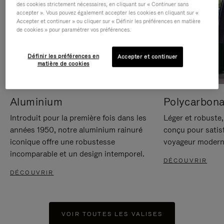
des cookies strictement nécessaires, en cliquant sur « Continuer sans
accepter ». Vous pouvez également accepter les cookies en cliquant sur «
Accepter et continuer » ou cliquer sur « Définir les préférences en matière
de cookies » pour paramétrer vos préférences.
Définir les préférences en
Accepter et continuer
matière de cookies
Aluminium
Polycarbona
Introduit pour la première fois dans les
Léger et robuste,
années 1950, notre aluminium rainuré
conçu pour satisf
iconique offre une robustesse
voyageur modern
incomparable et un design intemporel.
DÉCOUVRIR
DÉCOUVRIR
VOIR TOUTES LES VALISES