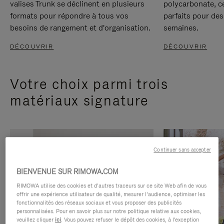
valises Trunk se déclinent en plusieurs
polycarbonate, c
formats pour répondre à tous vos
parfaits pour des
besoins de rangement et d'organisation.
semaines.
DÉCOUVRIR
DÉCOUVRIR
Votre choix parmi trois
matériaux signature
Continuer sans accepter
BIENVENUE SUR RIMOWA.COM
RIMOWA utilise des cookies et d’autres traceurs sur ce site Web afin de vous
offrir une expérience utilisateur de qualité, mesurer l’audience, optimiser les
fonctionnalités des réseaux sociaux et vous proposer des publicités
personnalisées. Pour en savoir plus sur notre politique relative aux cookies,
veuillez cliquer
ici
. Vous pouvez refuser le dépôt des cookies, à l'exception