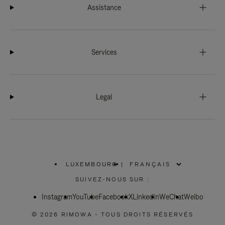
Assistance
Services
Legal
LUXEMBOURG
|
,
SÉLECTIONNEZ
SUIVEZ-NOUS SUR :
VOTRE
RÉGION
Instagram
YouTube
Facebook
X
LinkedIn
WeChat
Weibo
© 2026 RIMOWA - TOUS DROITS RÉSERVÉS