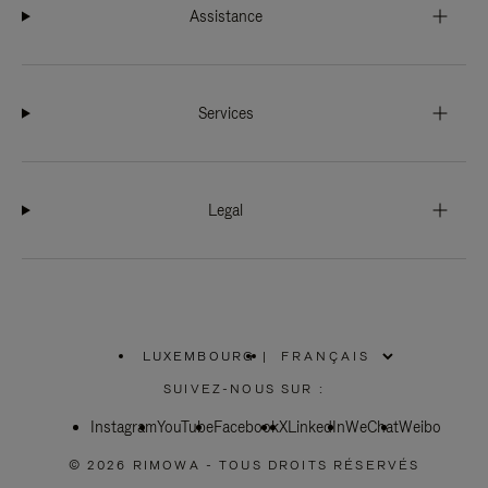
Assistance
Services
Legal
LUXEMBOURG
|
,
SÉLECTIONNEZ
SUIVEZ-NOUS SUR :
VOTRE
RÉGION
Instagram
YouTube
Facebook
X
LinkedIn
WeChat
Weibo
© 2026 RIMOWA - TOUS DROITS RÉSERVÉS