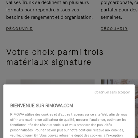
valises Trunk se déclinent en plusieurs
polycarbonate, c
formats pour répondre à tous vos
parfaits pour des
besoins de rangement et d'organisation.
semaines.
DÉCOUVRIR
DÉCOUVRIR
Votre choix parmi trois
matériaux signature
Continuer sans accepter
BIENVENUE SUR RIMOWA.COM
RIMOWA utilise des cookies et d’autres traceurs sur ce site Web afin de vous
offrir une expérience utilisateur de qualité, mesurer l’audience, optimiser les
fonctionnalités des réseaux sociaux et vous proposer des publicités
personnalisées. Pour en savoir plus sur notre politique relative aux cookies,
veuillez cliquer
ici
. Vous pouvez refuser le dépôt des cookies, à l'exception