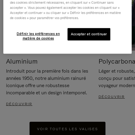
des cookies strictement nécessaires, en cliquant sur « Continuer sans
accepter ». Vous pouvez également accepter les cookies en cliquant sur «
Accepter et continuer » ou cliquer sur « Définir les préférences en matière
de cookies » pour paramétrer vos préférences.
Définir les préférences en
Accepter et continuer
matière de cookies
Aluminium
Polycarbona
Introduit pour la première fois dans les
Léger et robuste,
années 1950, notre aluminium rainuré
conçu pour satisf
iconique offre une robustesse
voyageur modern
incomparable et un design intemporel.
DÉCOUVRIR
DÉCOUVRIR
VOIR TOUTES LES VALISES