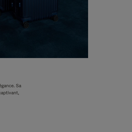
légance. Sa
captivant,