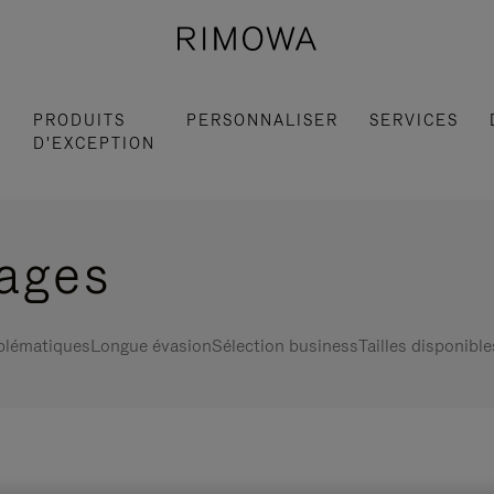
S
PRODUITS
PERSONNALISER
SERVICES
D'EXCEPTION
gages
blématiques
Longue évasion
Sélection business
Tailles disponible