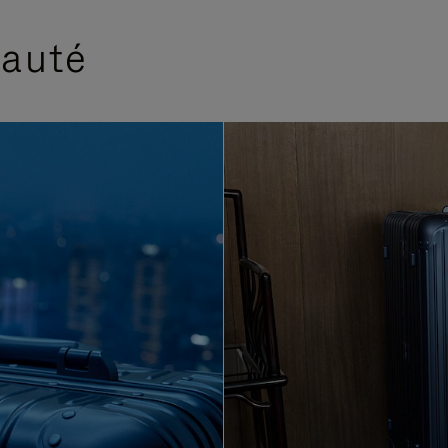
eauté