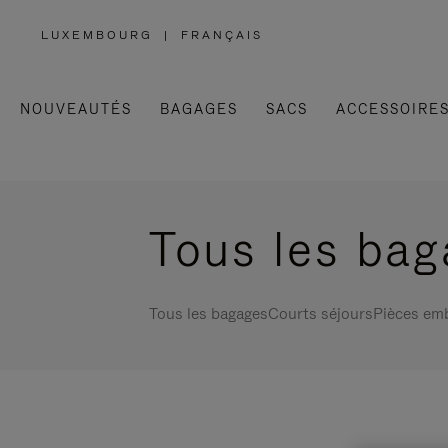
LUXEMBOURG
|
FRANÇAIS
,
SÉLECTIONNEZ
VOTRE
RÉGION
NOUVEAUTÉS
BAGAGES
SACS
ACCESSOIRE
Tous les ba
Tous les bagages
Courts séjours
Pièces em