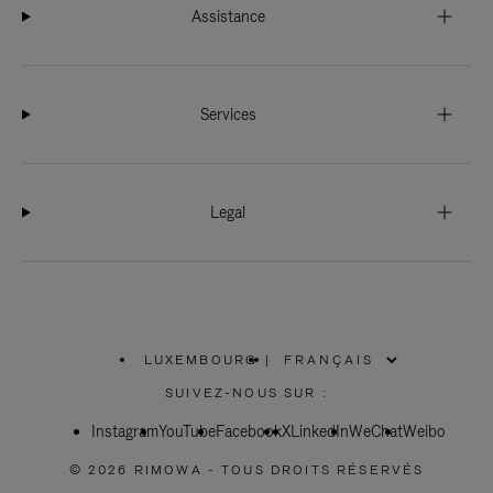
Assistance
Services
Legal
LUXEMBOURG
|
,
SÉLECTIONNEZ
SUIVEZ-NOUS SUR :
VOTRE
RÉGION
Instagram
YouTube
Facebook
X
LinkedIn
WeChat
Weibo
© 2026 RIMOWA - TOUS DROITS RÉSERVÉS