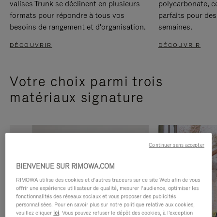
valises Trunk se déclinent en plusieurs
polycarbonate, c
formats pour répondre à tous vos
parfaits pour des
besoins de rangement et d'organisation.
semaines.
DÉCOUVRIR
DÉCOUVRIR
Votre choix parmi trois
matériaux signature
Continuer sans accepter
BIENVENUE SUR RIMOWA.COM
RIMOWA utilise des cookies et d’autres traceurs sur ce site Web afin de vous
offrir une expérience utilisateur de qualité, mesurer l’audience, optimiser les
fonctionnalités des réseaux sociaux et vous proposer des publicités
personnalisées. Pour en savoir plus sur notre politique relative aux cookies,
veuillez cliquer
ici
. Vous pouvez refuser le dépôt des cookies, à l'exception