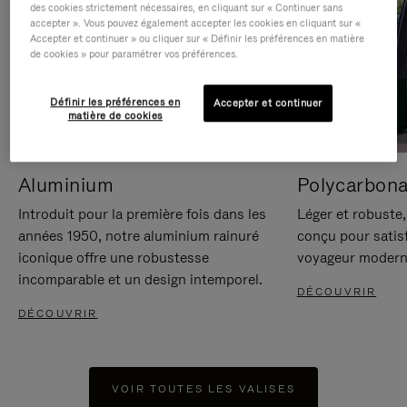
des cookies strictement nécessaires, en cliquant sur « Continuer sans
accepter ». Vous pouvez également accepter les cookies en cliquant sur «
Accepter et continuer » ou cliquer sur « Définir les préférences en matière
de cookies » pour paramétrer vos préférences.
Définir les préférences en
Accepter et continuer
matière de cookies
Aluminium
Polycarbona
Introduit pour la première fois dans les
Léger et robuste,
années 1950, notre aluminium rainuré
conçu pour satisf
iconique offre une robustesse
voyageur modern
incomparable et un design intemporel.
DÉCOUVRIR
DÉCOUVRIR
VOIR TOUTES LES VALISES