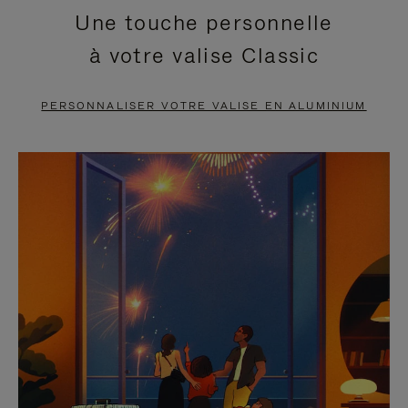
Une touche personnelle
EN
VIDÉO
à votre valise Classic
PAUSE,
EST
APPUYEZ
DÉSACTIVÉ.
PERSONNALISER VOTRE VALISE EN ALUMINIUM
SUR
VEUILLEZ
POUR
CLIQUER
LA
POUR
METTRE
RÉACTIVER
EN
LE
PAUSE
SON