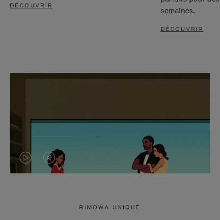
DÉCOUVRIR
semaines.
DÉCOUVRIR
LA
LE
VIDÉO
SON
N'EST
DE
RIMOWA UNIQUE
PAS
LA