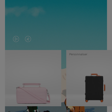
LA
LE
VIDÉO
SON
Personnaliser
N'EST
DE
PAS
LA
EN
VIDÉO
PAUSE,
EST
APPUYEZ
DÉSACTIVÉ.
SUR
VEUILLEZ