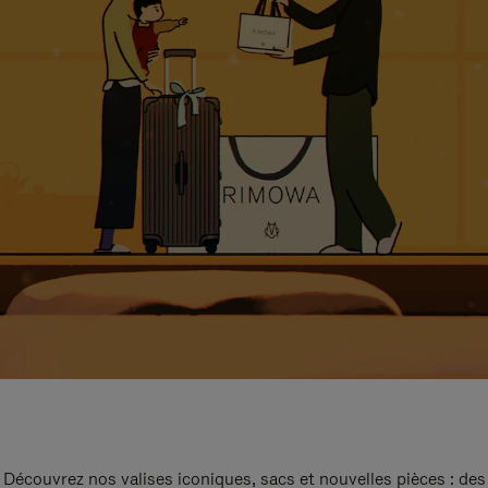
Découvrez nos valises iconiques, sacs et nouvelles pièces : des