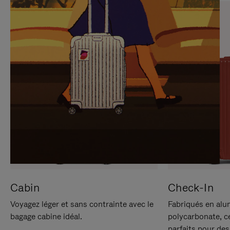
SUR
VEUILLEZ
POUR
CLIQUER
LA
POUR
METTRE
RÉACTIVER
EN
LE
PAUSE
SON
Cabin
Check-In
Voyagez léger et sans contrainte avec le
Fabriqués en alu
bagage cabine idéal.
polycarbonate, c
parfaits pour des