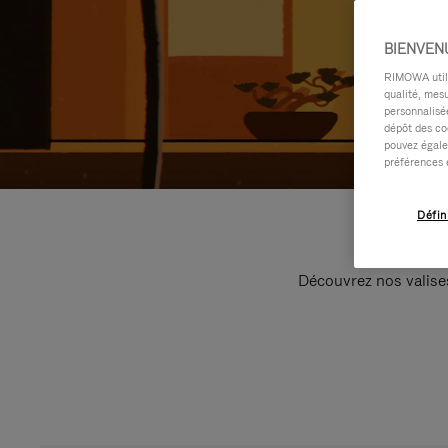
BIENVEN
RIMOWA utilis
qualité, mesu
personnalisée
dépôt des co
pouvez égale
préférences 
Défin
Découvrez nos valise