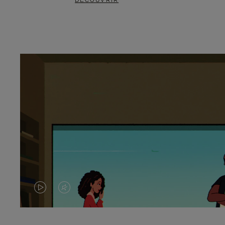
DÉCOUVRIR
LA
LE
VIDÉO
SON