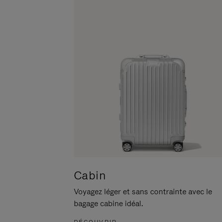
POUR
CLIQUER
LA
POUR
METTRE
RÉACTIVER
EN
LE
PAUSE
SON
Cabin
Voyagez léger et sans contrainte avec le
bagage cabine idéal.