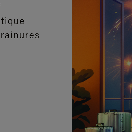
E
atique
 rainures