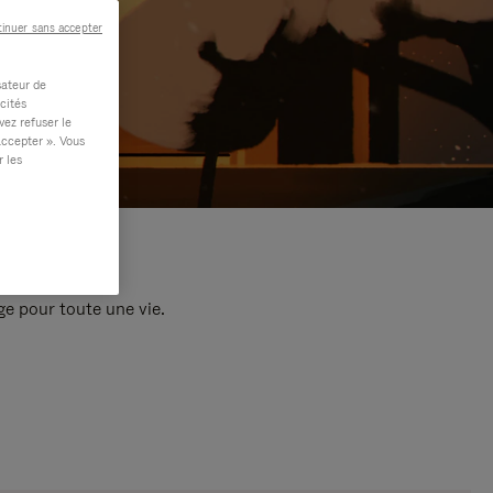
inuer sans accepter
sateur de
cités
vez refuser le
accepter ». Vous
r les
e pour toute une vie.