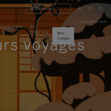
Rechercher
LUXEMBOURG
,
DÉCOUVRIR
RE-
SÉLECTI
|
VOTRE
CRAFTED
RÉGION
Mon
urs voyages
Compte