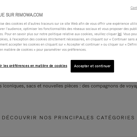
Cont
UE SUR RIMOWA.COM
e des cookies et d’autres traceurs sur ce site Web afin de vous offrir une expérience utili
rer l’audience, optimiser les fonctionnalités des réseaux sociaux et vous proposer des publi
s. Pour en savoir plus sur notre politique relative aux cookies, veuillez cliquer
ici
. Vous pou
okies, à l'exception des cookies strictement nécessaires, en cliquant sur « Continuer sans 
ment accepter les cookies en cliquant sur « Accepter et continuer » ou cliquer sur « Défini
en matière de cookies » pour paramétrer vos préférences.
ir les préférences en matière de cookies
Accepter et continuer
s iconiques, sacs et nouvelles pièces : des compagnons de voyag
DÉCOUVRIR NOS PRINCIPALES CATÉGORIES