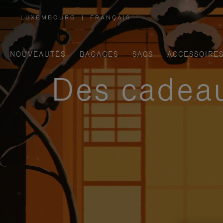
LUXEMBOURG
|
FRANÇAIS
,
SÉLECTIONNEZ
VOTRE
RÉGION
NOUVEAUTÉS
BAGAGES
SACS
ACCESSOIRE
Des cadeau