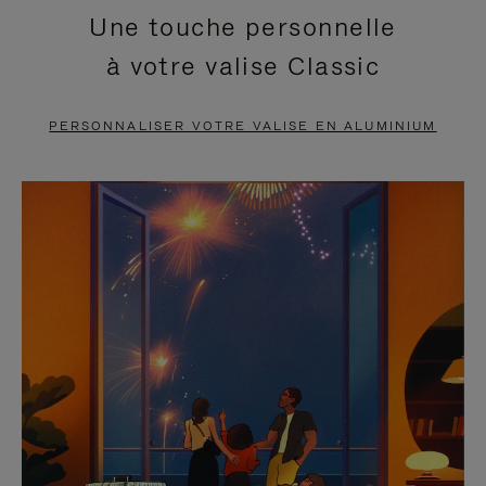
Une touche personnelle
EN
VIDÉO
à votre valise Classic
PAUSE,
EST
APPUYEZ
DÉSACTIVÉ.
PERSONNALISER VOTRE VALISE EN ALUMINIUM
SUR
VEUILLEZ
POUR
CLIQUER
LA
POUR
METTRE
RÉACTIVER
EN
LE
PAUSE
SON