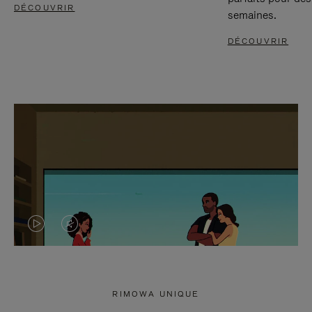
DÉCOUVRIR
semaines.
DÉCOUVRIR
LA
LE
VIDÉO
SON
N'EST
DE
RIMOWA UNIQUE
PAS
LA