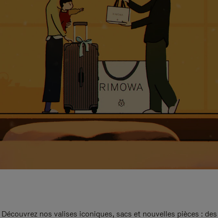
Découvrez nos valises iconiques, sacs et nouvelles pièces : des