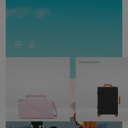
LA
LE
VIDÉO
SON
Personnaliser
N'EST
DE
PAS
LA
EN
VIDÉO
PAUSE,
EST
APPUYEZ
DÉSACTIVÉ.
SUR
VEUILLEZ