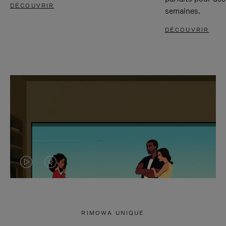
DÉCOUVRIR
semaines.
DÉCOUVRIR
LA
LE
VIDÉO
SON
N'EST
DE
RIMOWA UNIQUE
PAS
LA