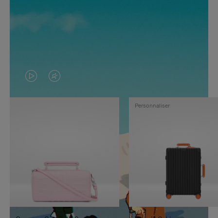
LA
LE
VIDÉO
SON
Personnaliser
N'EST
DE
PAS
LA
EN
VIDÉO
PAUSE,
EST
APPUYEZ
DÉSACTIVÉ.
SUR
VEUILLEZ