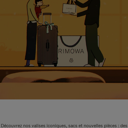
Découvrez nos valises iconiques, sacs et nouvelles pièces : des