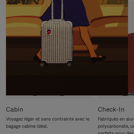
SUR
VEUILLEZ
POUR
CLIQUER
LA
POUR
METTRE
RÉACTIVER
EN
LE
PAUSE
SON
Cabin
Check-In
Voyagez léger et sans contrainte avec le
Fabriqués en alu
bagage cabine idéal.
polycarbonate, c
parfaits pour des