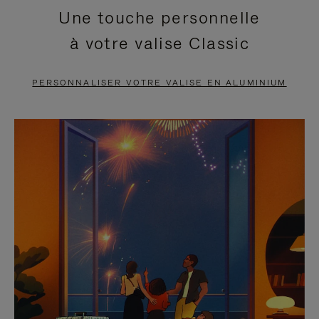
Une touche personnelle
EN
VIDÉO
à votre valise Classic
PAUSE,
EST
APPUYEZ
DÉSACTIVÉ.
PERSONNALISER VOTRE VALISE EN ALUMINIUM
SUR
VEUILLEZ
POUR
CLIQUER
LA
POUR
METTRE
RÉACTIVER
EN
LE
PAUSE
SON