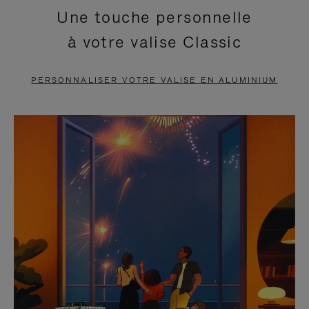
Une touche personnelle
EN
VIDÉO
à votre valise Classic
PAUSE,
EST
APPUYEZ
DÉSACTIVÉ.
PERSONNALISER VOTRE VALISE EN ALUMINIUM
SUR
VEUILLEZ
POUR
CLIQUER
LA
POUR
METTRE
RÉACTIVER
EN
LE
PAUSE
SON