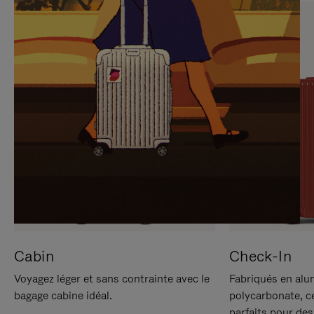
SUR
VEUILLEZ
POUR
CLIQUER
LA
POUR
METTRE
RÉACTIVER
EN
LE
PAUSE
SON
Cabin
Check-In
Voyagez léger et sans contrainte avec le
Fabriqués en alu
bagage cabine idéal.
polycarbonate, c
parfaits pour des