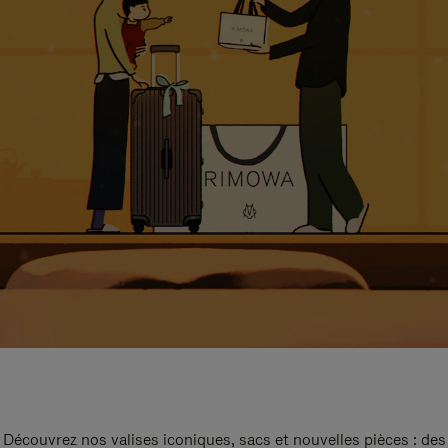
Découvrez nos valises iconiques, sacs et nouvelles pièces : des