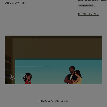
DÉCOUVRIR
semaines.
DÉCOUVRIR
LA
LE
VIDÉO
SON
N'EST
DE
RIMOWA UNIQUE
PAS
LA