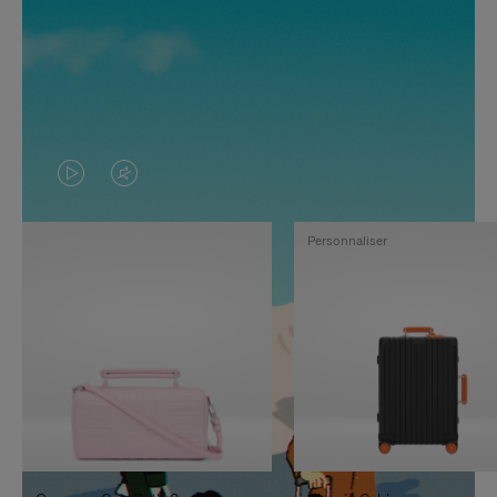
LA
LE
VIDÉO
SON
Personnaliser
N'EST
DE
PAS
LA
EN
VIDÉO
PAUSE,
EST
APPUYEZ
DÉSACTIVÉ.
SUR
VEUILLEZ