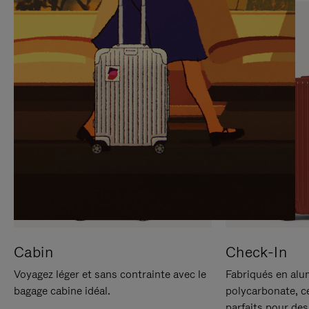
SUR
VEUILLEZ
POUR
CLIQUER
LA
POUR
METTRE
RÉACTIVER
EN
LE
PAUSE
SON
Cabin
Check-In
Voyagez léger et sans contrainte avec le
Fabriqués en alu
bagage cabine idéal.
polycarbonate, c
parfaits pour des