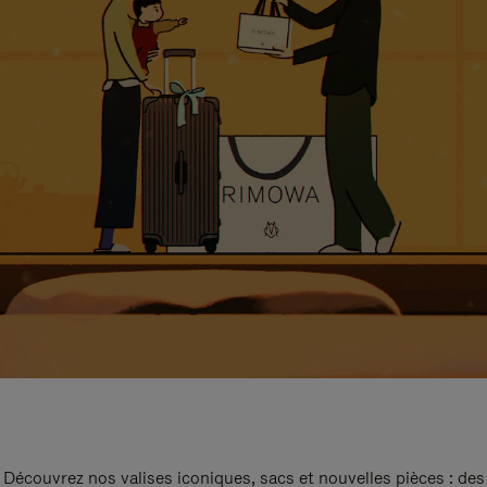
Découvrez nos valises iconiques, sacs et nouvelles pièces : des