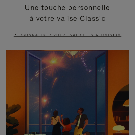
Une touche personnelle
EN
VIDÉO
à votre valise Classic
PAUSE,
EST
APPUYEZ
DÉSACTIVÉ.
PERSONNALISER VOTRE VALISE EN ALUMINIUM
SUR
VEUILLEZ
POUR
CLIQUER
LA
POUR
METTRE
RÉACTIVER
EN
LE
PAUSE
SON