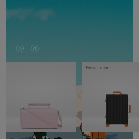
LA
LE
VIDÉO
SON
Personnaliser
N'EST
DE
PAS
LA
EN
VIDÉO
PAUSE,
EST
APPUYEZ
DÉSACTIVÉ.
SUR
VEUILLEZ