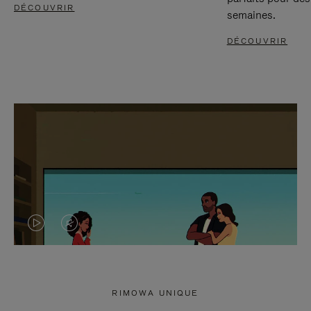
DÉCOUVRIR
semaines.
DÉCOUVRIR
LA
LE
VIDÉO
SON
N'EST
DE
RIMOWA UNIQUE
PAS
LA