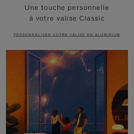
Une touche personnelle
EN
VIDÉO
à votre valise Classic
PAUSE,
EST
APPUYEZ
DÉSACTIVÉ.
PERSONNALISER VOTRE VALISE EN ALUMINIUM
SUR
VEUILLEZ
POUR
CLIQUER
LA
POUR
METTRE
RÉACTIVER
EN
LE
PAUSE
SON