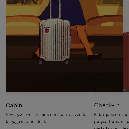
SUR
VEUILLEZ
POUR
CLIQUER
LA
POUR
METTRE
RÉACTIVER
EN
LE
PAUSE
SON
Cabin
Check-In
Voyagez léger et sans contrainte avec le
Fabriqués en alu
bagage cabine idéal.
polycarbonate, c
parfaits pour des