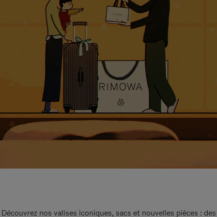
Découvrez nos valises iconiques, sacs et nouvelles pièces : des