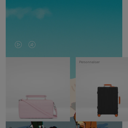
LA
LE
VIDÉO
SON
Personnaliser
N'EST
DE
PAS
LA
EN
VIDÉO
PAUSE,
EST
APPUYEZ
DÉSACTIVÉ.
SUR
VEUILLEZ