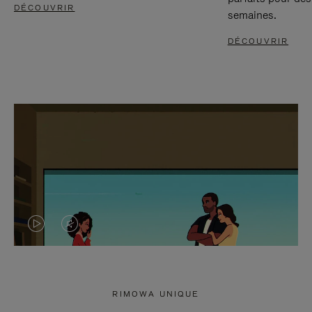
DÉCOUVRIR
semaines.
DÉCOUVRIR
LA
LE
VIDÉO
SON
N'EST
DE
RIMOWA UNIQUE
PAS
LA