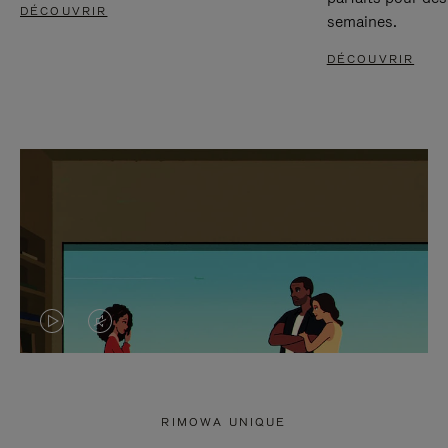
DÉCOUVRIR
semaines.
DÉCOUVRIR
LA
LE
VIDÉO
SON
N'EST
DE
RIMOWA UNIQUE
PAS
LA