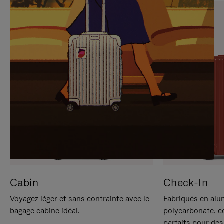
SUR
VEUILLEZ
POUR
CLIQUER
LA
POUR
METTRE
RÉACTIVER
EN
LE
PAUSE
SON
Cabin
Check-In
Voyagez léger et sans contrainte avec le
Fabriqués en alu
bagage cabine idéal.
polycarbonate, c
parfaits pour des