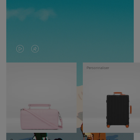
LA
LE
VIDÉO
SON
Personnaliser
N'EST
DE
PAS
LA
EN
VIDÉO
PAUSE,
EST
APPUYEZ
DÉSACTIVÉ.
SUR
VEUILLEZ