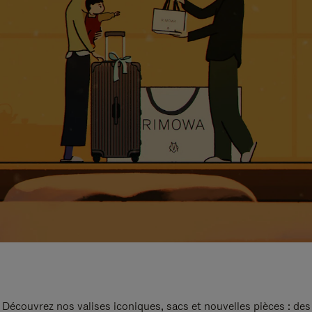
Découvrez nos valises iconiques, sacs et nouvelles pièces : des