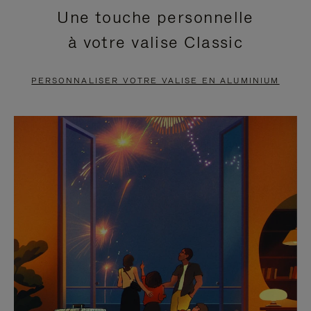
Une touche personnelle
EN
VIDÉO
à votre valise Classic
PAUSE,
EST
APPUYEZ
DÉSACTIVÉ.
PERSONNALISER VOTRE VALISE EN ALUMINIUM
SUR
VEUILLEZ
POUR
CLIQUER
LA
POUR
METTRE
RÉACTIVER
EN
LE
PAUSE
SON