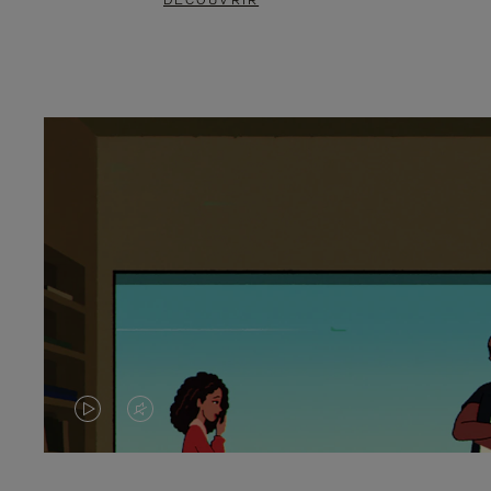
DÉCOUVRIR
LA
LE
VIDÉO
SON