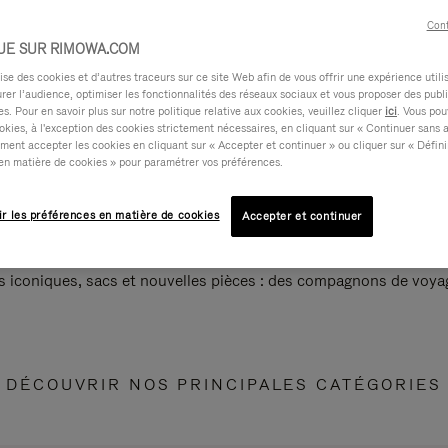
Cont
UE SUR RIMOWA.COM
e des cookies et d’autres traceurs sur ce site Web afin de vous offrir une expérience utili
rer l’audience, optimiser les fonctionnalités des réseaux sociaux et vous proposer des publi
s. Pour en savoir plus sur notre politique relative aux cookies, veuillez cliquer
ici
. Vous pou
okies, à l'exception des cookies strictement nécessaires, en cliquant sur « Continuer sans 
ment accepter les cookies en cliquant sur « Accepter et continuer » ou cliquer sur « Défini
en matière de cookies » pour paramétrer vos préférences.
ir les préférences en matière de cookies
Accepter et continuer
s iconiques, sacs et nouvelles pièces : des compagnons de voyag
DÉCOUVRIR NOS PRINCIPALES CATÉGORIES