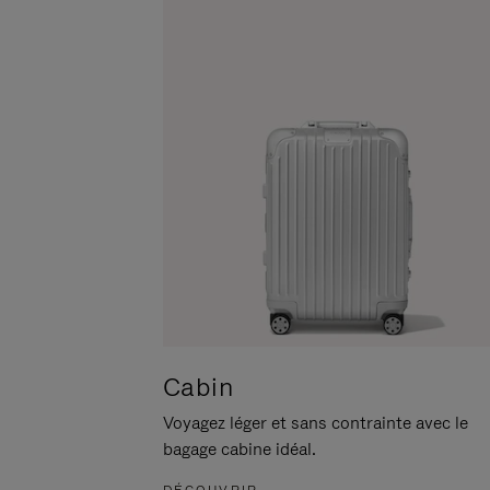
POUR
CLIQUER
LA
POUR
METTRE
RÉACTIVER
EN
LE
PAUSE
SON
Cabin
Voyagez léger et sans contrainte avec le
bagage cabine idéal.