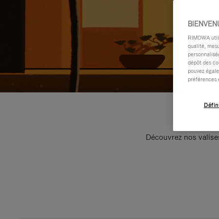
BIENVEN
RIMOWA utilis
qualité, mesu
personnalisée
dépôt des co
pouvez égale
préférences 
Défin
Découvrez nos valise