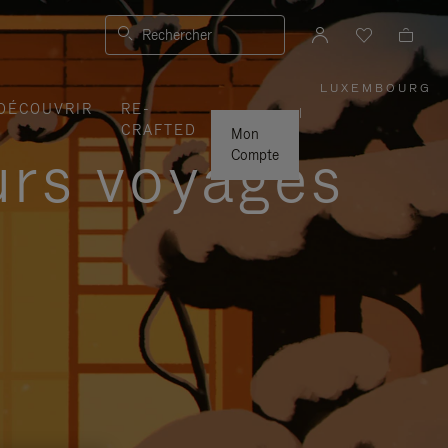
Rechercher
LUXEMBOURG
,
DÉCOUVRIR
RE-
SÉLECTI
|
VOTRE
CRAFTED
RÉGION
Mon
urs voyages
Compte