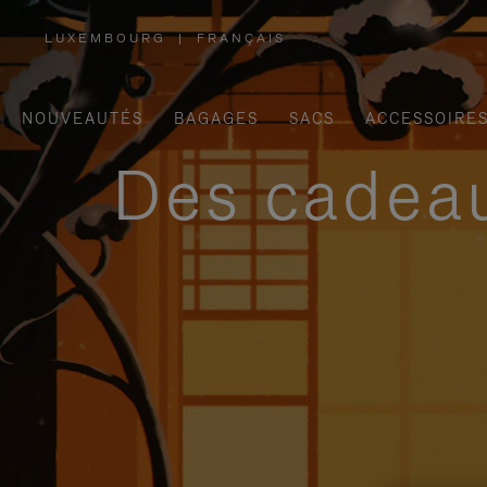
LUXEMBOURG
|
FRANÇAIS
,
SÉLECTIONNEZ
VOTRE
RÉGION
NOUVEAUTÉS
BAGAGES
SACS
ACCESSOIRE
Des cadeau