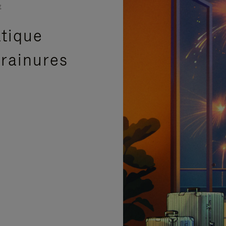
E
atique
 rainures