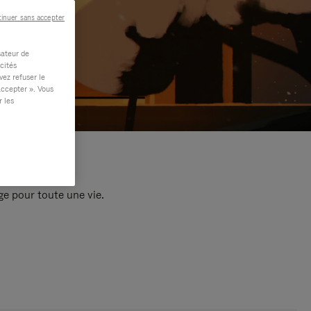
inuer sans accepter
sateur de
cités
vez refuser le
accepter ». Vous
r les
e pour toute une vie.