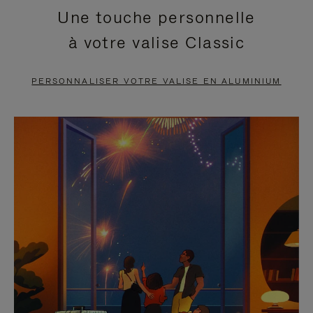
Une touche personnelle
EN
VIDÉO
à votre valise Classic
PAUSE,
EST
APPUYEZ
DÉSACTIVÉ.
PERSONNALISER VOTRE VALISE EN ALUMINIUM
SUR
VEUILLEZ
POUR
CLIQUER
LA
POUR
METTRE
RÉACTIVER
EN
LE
PAUSE
SON