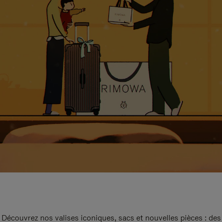
Découvrez nos valises iconiques, sacs et nouvelles pièces : des