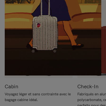
SUR
VEUILLEZ
POUR
CLIQUER
LA
POUR
METTRE
RÉACTIVER
EN
LE
PAUSE
SON
Cabin
Check-In
Voyagez léger et sans contrainte avec le
Fabriqués en alu
bagage cabine idéal.
polycarbonate, c
parfaits pour des