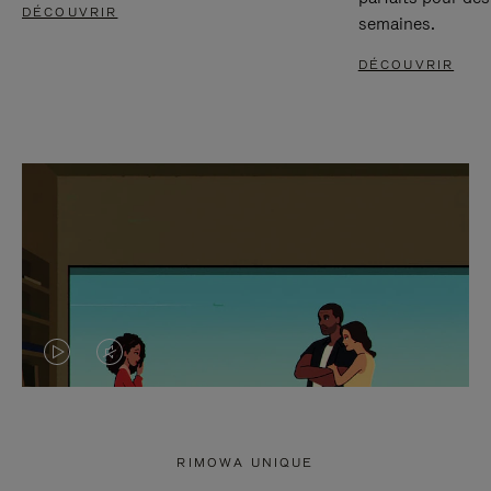
DÉCOUVRIR
semaines.
DÉCOUVRIR
LA
LE
VIDÉO
SON
N'EST
DE
RIMOWA UNIQUE
PAS
LA