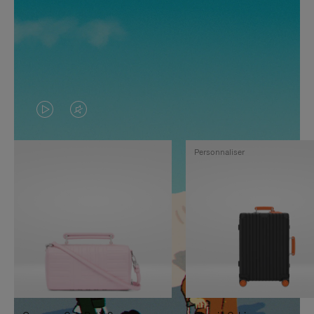
LA
LE
VIDÉO
SON
Personnaliser
N'EST
DE
PAS
LA
EN
VIDÉO
PAUSE,
EST
APPUYEZ
DÉSACTIVÉ.
SUR
VEUILLEZ