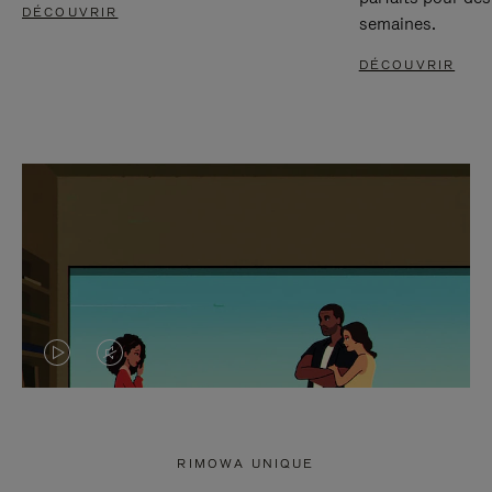
DÉCOUVRIR
semaines.
DÉCOUVRIR
LA
LE
VIDÉO
SON
N'EST
DE
RIMOWA UNIQUE
PAS
LA