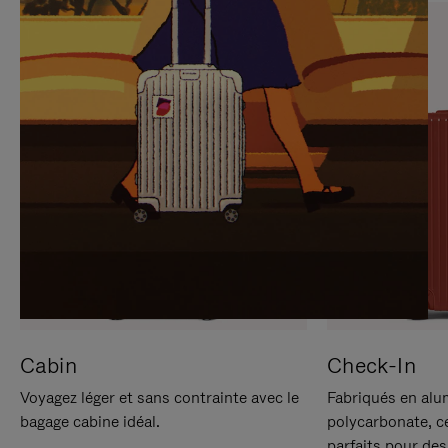
SUR
VEUILLEZ
POUR
CLIQUER
LA
POUR
METTRE
RÉACTIVER
EN
LE
PAUSE
SON
Cabin
Check-In
Voyagez léger et sans contrainte avec le
Fabriqués en alu
bagage cabine idéal.
polycarbonate, c
parfaits pour des