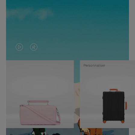
LA
LE
VIDÉO
SON
Personnaliser
N'EST
DE
PAS
LA
EN
VIDÉO
PAUSE,
EST
APPUYEZ
DÉSACTIVÉ.
SUR
VEUILLEZ