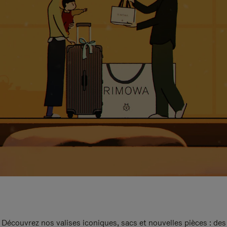
Découvrez nos valises iconiques, sacs et nouvelles pièces : des