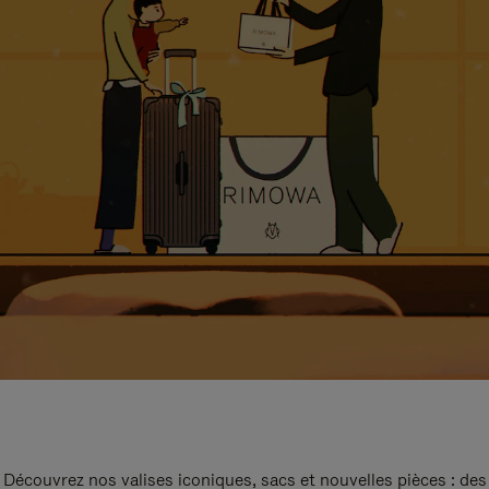
Découvrez nos valises iconiques, sacs et nouvelles pièces : des