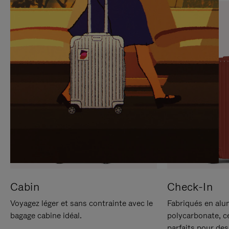
SUR
VEUILLEZ
POUR
CLIQUER
LA
POUR
METTRE
RÉACTIVER
EN
LE
PAUSE
SON
Cabin
Check-In
Voyagez léger et sans contrainte avec le
Fabriqués en alu
bagage cabine idéal.
polycarbonate, c
parfaits pour des