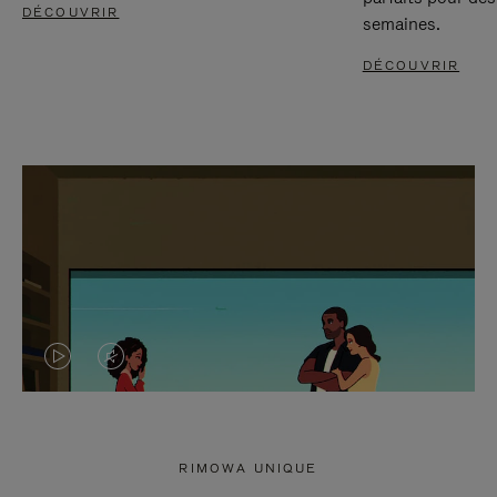
DÉCOUVRIR
semaines.
DÉCOUVRIR
LA
LE
VIDÉO
SON
N'EST
DE
RIMOWA UNIQUE
PAS
LA