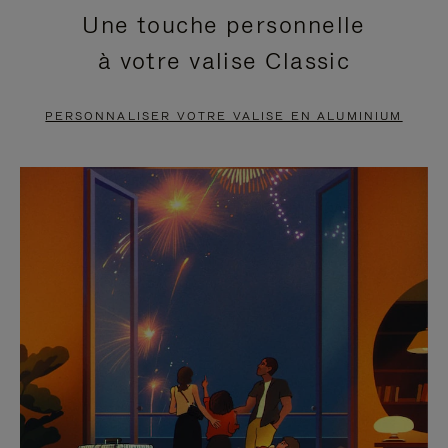
Une touche personnelle
EN
VIDÉO
à votre valise Classic
PAUSE,
EST
APPUYEZ
DÉSACTIVÉ.
PERSONNALISER VOTRE VALISE EN ALUMINIUM
SUR
VEUILLEZ
POUR
CLIQUER
LA
POUR
METTRE
RÉACTIVER
EN
LE
PAUSE
SON