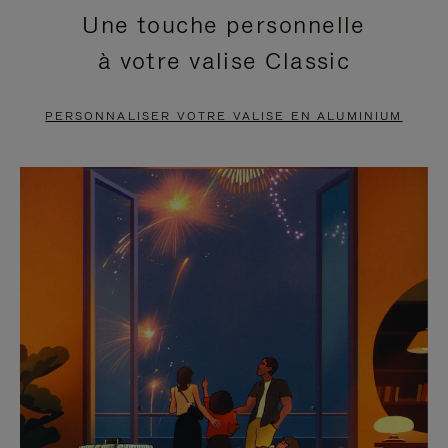
Une touche personnelle
EN
VIDÉO
à votre valise Classic
PAUSE,
EST
APPUYEZ
DÉSACTIVÉ.
PERSONNALISER VOTRE VALISE EN ALUMINIUM
SUR
VEUILLEZ
POUR
CLIQUER
LA
POUR
METTRE
RÉACTIVER
EN
LE
PAUSE
SON