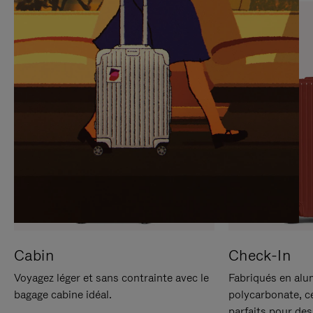
SUR
VEUILLEZ
POUR
CLIQUER
LA
POUR
METTRE
RÉACTIVER
EN
LE
PAUSE
SON
Cabin
Check-In
Voyagez léger et sans contrainte avec le
Fabriqués en alu
bagage cabine idéal.
polycarbonate, c
parfaits pour des