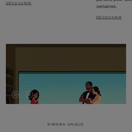
DÉCOUVRIR
semaines.
DÉCOUVRIR
LA
LE
VIDÉO
SON
N'EST
DE
RIMOWA UNIQUE
PAS
LA