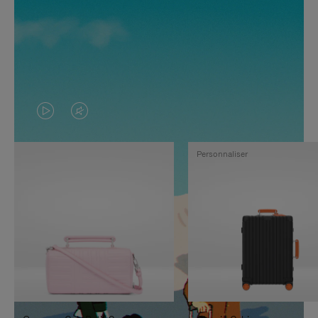
LA
LE
VIDÉO
SON
Personnaliser
N'EST
DE
PAS
LA
EN
VIDÉO
PAUSE,
EST
APPUYEZ
DÉSACTIVÉ.
SUR
VEUILLEZ