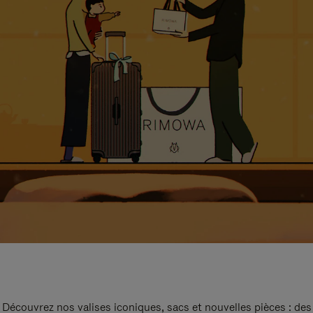
Découvrez nos valises iconiques, sacs et nouvelles pièces : des