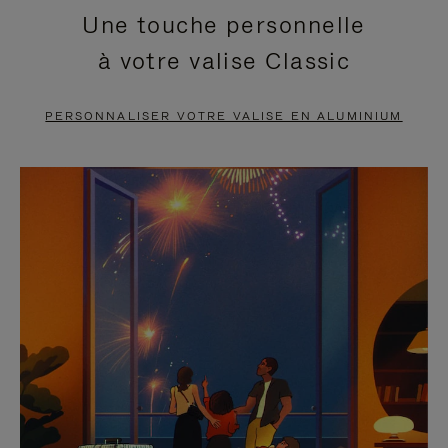
Une touche personnelle
EN
VIDÉO
à votre valise Classic
PAUSE,
EST
APPUYEZ
DÉSACTIVÉ.
PERSONNALISER VOTRE VALISE EN ALUMINIUM
SUR
VEUILLEZ
POUR
CLIQUER
LA
POUR
METTRE
RÉACTIVER
EN
LE
PAUSE
SON