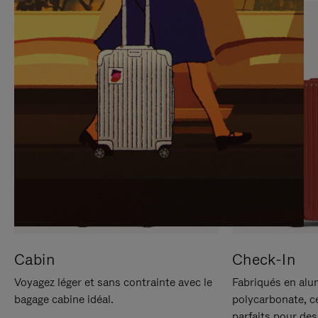
SUR
VEUILLEZ
POUR
CLIQUER
LA
POUR
METTRE
RÉACTIVER
EN
LE
PAUSE
SON
Cabin
Check-In
Voyagez léger et sans contrainte avec le
Fabriqués en alu
bagage cabine idéal.
polycarbonate, c
parfaits pour des