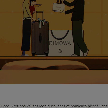
Découvrez nos valises iconiques, sacs et nouvelles pièces : des