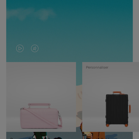
LA
LE
VIDÉO
SON
Personnaliser
N'EST
DE
PAS
LA
EN
VIDÉO
PAUSE,
EST
APPUYEZ
DÉSACTIVÉ.
SUR
VEUILLEZ