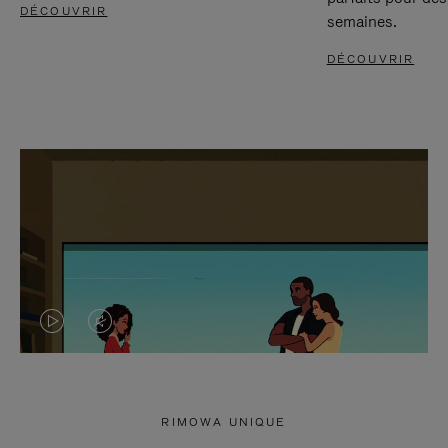
DÉCOUVRIR
semaines.
DÉCOUVRIR
LA
LE
VIDÉO
SON
N'EST
DE
RIMOWA UNIQUE
PAS
LA