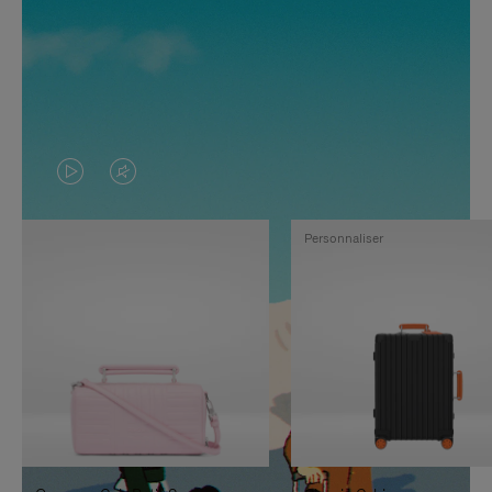
LA
LE
VIDÉO
SON
Personnaliser
N'EST
DE
PAS
LA
EN
VIDÉO
PAUSE,
EST
APPUYEZ
DÉSACTIVÉ.
SUR
VEUILLEZ