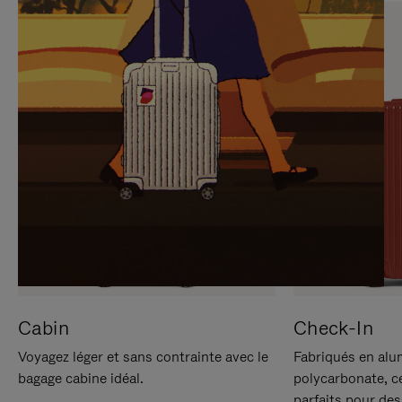
SUR
VEUILLEZ
POUR
CLIQUER
LA
POUR
METTRE
RÉACTIVER
EN
LE
PAUSE
SON
Cabin
Check-In
Voyagez léger et sans contrainte avec le
Fabriqués en alu
bagage cabine idéal.
polycarbonate, c
parfaits pour des