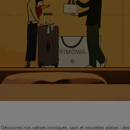
Découvrez nos valises iconiques, sacs et nouvelles pièces : des