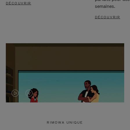
DÉCOUVRIR
semaines.
DÉCOUVRIR
LA
LE
VIDÉO
SON
N'EST
DE
RIMOWA UNIQUE
PAS
LA