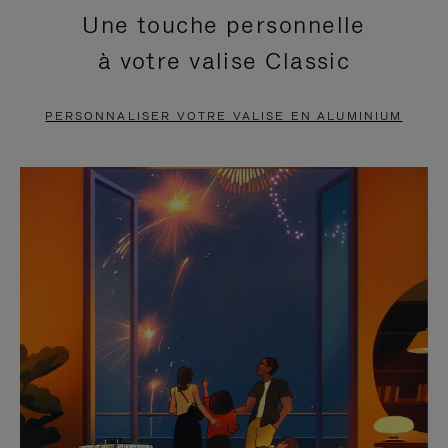
Une touche personnelle
EN
VIDÉO
à votre valise Classic
PAUSE,
EST
APPUYEZ
DÉSACTIVÉ.
PERSONNALISER VOTRE VALISE EN ALUMINIUM
SUR
VEUILLEZ
POUR
CLIQUER
LA
POUR
METTRE
RÉACTIVER
EN
LE
PAUSE
SON