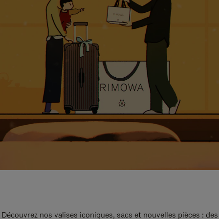
Découvrez nos valises iconiques, sacs et nouvelles pièces : des