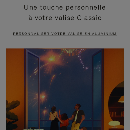
Une touche personnelle
EN
VIDÉO
à votre valise Classic
PAUSE,
EST
APPUYEZ
DÉSACTIVÉ.
PERSONNALISER VOTRE VALISE EN ALUMINIUM
SUR
VEUILLEZ
POUR
CLIQUER
LA
POUR
METTRE
RÉACTIVER
EN
LE
PAUSE
SON