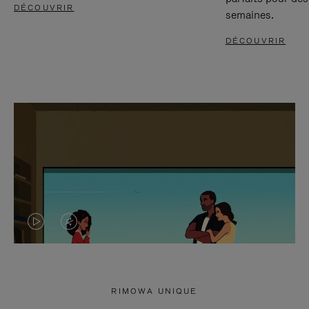
DÉCOUVRIR
semaines.
DÉCOUVRIR
LA
LE
VIDÉO
SON
N'EST
DE
RIMOWA UNIQUE
PAS
LA