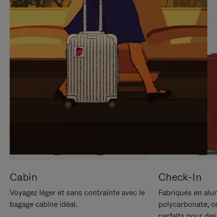
SUR
VEUILLEZ
POUR
CLIQUER
LA
POUR
METTRE
RÉACTIVER
EN
LE
PAUSE
SON
Cabin
Check-In
Voyagez léger et sans contrainte avec le
Fabriqués en alu
bagage cabine idéal.
polycarbonate, c
parfaits pour des