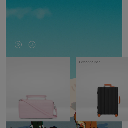
LA
LE
VIDÉO
SON
Personnaliser
N'EST
DE
PAS
LA
EN
VIDÉO
PAUSE,
EST
APPUYEZ
DÉSACTIVÉ.
SUR
VEUILLEZ