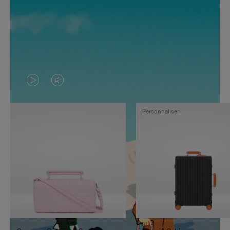
LA
LE
VIDÉO
SON
Personnaliser
N'EST
DE
PAS
LA
EN
VIDÉO
PAUSE,
EST
APPUYEZ
DÉSACTIVÉ.
SUR
VEUILLEZ