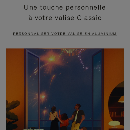
Une touche personnelle
EN
VIDÉO
à votre valise Classic
PAUSE,
EST
APPUYEZ
DÉSACTIVÉ.
PERSONNALISER VOTRE VALISE EN ALUMINIUM
SUR
VEUILLEZ
POUR
CLIQUER
LA
POUR
METTRE
RÉACTIVER
EN
LE
PAUSE
SON