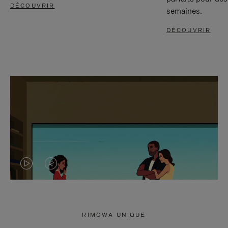
DÉCOUVRIR
semaines.
DÉCOUVRIR
LA
LE
VIDÉO
SON
N'EST
DE
RIMOWA UNIQUE
PAS
LA