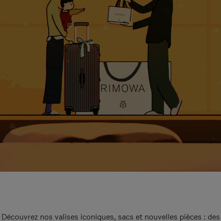
Découvrez nos valises iconiques, sacs et nouvelles pièces : des