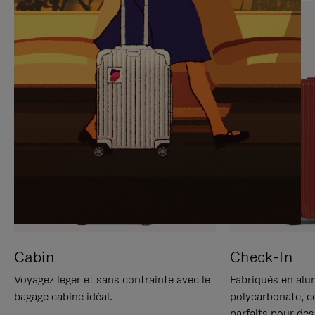
SUR
VEUILLEZ
POUR
CLIQUER
LA
POUR
METTRE
RÉACTIVER
EN
LE
PAUSE
SON
Cabin
Check-In
Voyagez léger et sans contrainte avec le
Fabriqués en alu
bagage cabine idéal.
polycarbonate, c
parfaits pour des