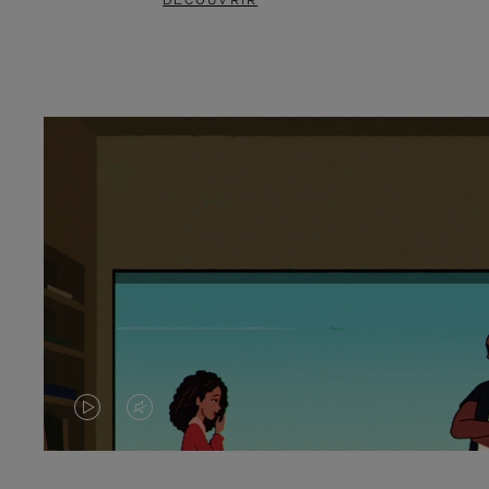
DÉCOUVRIR
LA
LE
VIDÉO
SON