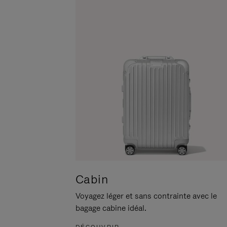
POUR
CLIQUER
LA
POUR
METTRE
RÉACTIVER
EN
LE
PAUSE
SON
Cabin
Voyagez léger et sans contrainte avec le
bagage cabine idéal.