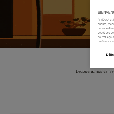
BIENVEN
RIMOWA utilis
qualité, mesu
personnalisée
dépôt des co
pouvez égale
préférences 
Défin
Découvrez nos valise