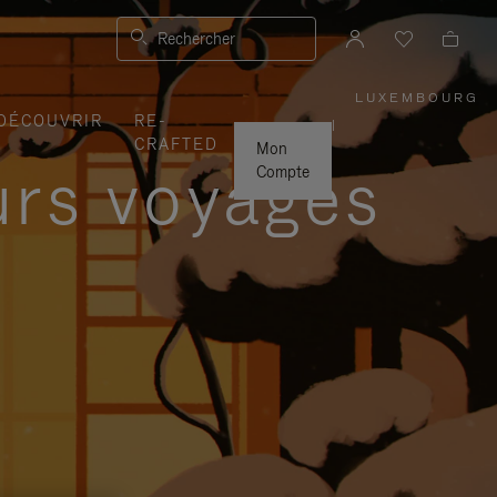
Rechercher
LUXEMBOURG
,
DÉCOUVRIR
RE-
SÉLECTI
|
VOTRE
CRAFTED
RÉGION
Mon
urs voyages
Compte