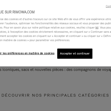
Cont
UE SUR RIMOWA.COM
e des cookies et d’autres traceurs sur ce site Web afin de vous offrir une expérience utili
rer l’audience, optimiser les fonctionnalités des réseaux sociaux et vous proposer des publi
s. Pour en savoir plus sur notre politique relative aux cookies, veuillez cliquer
ici
. Vous pou
okies, à l'exception des cookies strictement nécessaires, en cliquant sur « Continuer sans 
ment accepter les cookies en cliquant sur « Accepter et continuer » ou cliquer sur « Défini
en matière de cookies » pour paramétrer vos préférences.
ir les préférences en matière de cookies
Accepter et continuer
s iconiques, sacs et nouvelles pièces : des compagnons de voyag
DÉCOUVRIR NOS PRINCIPALES CATÉGORIES