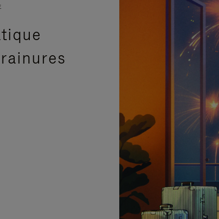
E
atique
 rainures