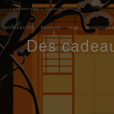
LUXEMBOURG
|
FRANÇAIS
,
SÉLECTIONNEZ
VOTRE
RÉGION
NOUVEAUTÉS
BAGAGES
SACS
ACCESSOIRE
Des cadeau