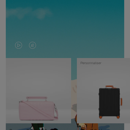
LA
LE
VIDÉO
SON
Personnaliser
N'EST
DE
PAS
LA
EN
VIDÉO
PAUSE,
EST
APPUYEZ
DÉSACTIVÉ.
SUR
VEUILLEZ