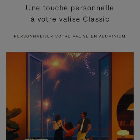
Une touche personnelle
EN
VIDÉO
à votre valise Classic
PAUSE,
EST
APPUYEZ
DÉSACTIVÉ.
PERSONNALISER VOTRE VALISE EN ALUMINIUM
SUR
VEUILLEZ
POUR
CLIQUER
LA
POUR
METTRE
RÉACTIVER
EN
LE
PAUSE
SON