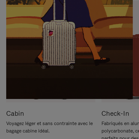
SUR
VEUILLEZ
POUR
CLIQUER
LA
POUR
METTRE
RÉACTIVER
EN
LE
PAUSE
SON
Cabin
Check-In
Voyagez léger et sans contrainte avec le
Fabriqués en alu
bagage cabine idéal.
polycarbonate, c
parfaits pour des