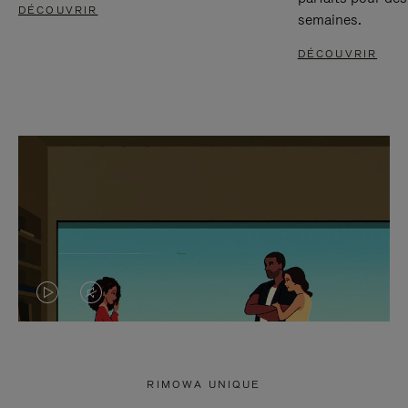
DÉCOUVRIR
semaines.
DÉCOUVRIR
LA
LE
VIDÉO
SON
N'EST
DE
RIMOWA UNIQUE
PAS
LA