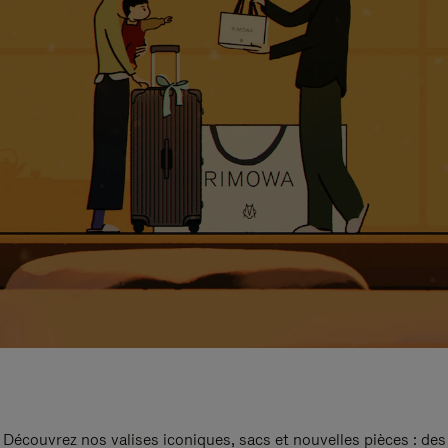
Découvrez nos valises iconiques, sacs et nouvelles pièces : des