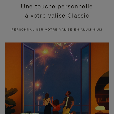
Une touche personnelle
EN
VIDÉO
à votre valise Classic
PAUSE,
EST
APPUYEZ
DÉSACTIVÉ.
PERSONNALISER VOTRE VALISE EN ALUMINIUM
SUR
VEUILLEZ
POUR
CLIQUER
LA
POUR
METTRE
RÉACTIVER
EN
LE
PAUSE
SON