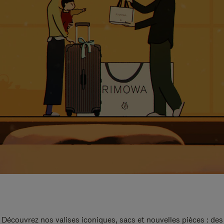
Découvrez nos valises iconiques, sacs et nouvelles pièces : des