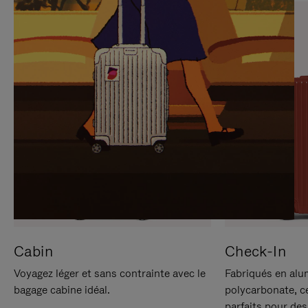
SUR
VEUILLEZ
POUR
CLIQUER
LA
POUR
METTRE
RÉACTIVER
EN
LE
PAUSE
SON
Cabin
Check-In
Voyagez léger et sans contrainte avec le
Fabriqués en alu
bagage cabine idéal.
polycarbonate, c
parfaits pour des