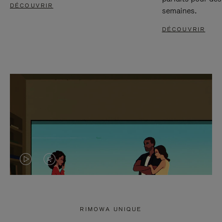
DÉCOUVRIR
semaines.
DÉCOUVRIR
LA
LE
VIDÉO
SON
N'EST
DE
RIMOWA UNIQUE
PAS
LA