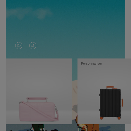
LA
LE
VIDÉO
SON
Personnaliser
N'EST
DE
PAS
LA
EN
VIDÉO
PAUSE,
EST
APPUYEZ
DÉSACTIVÉ.
SUR
VEUILLEZ