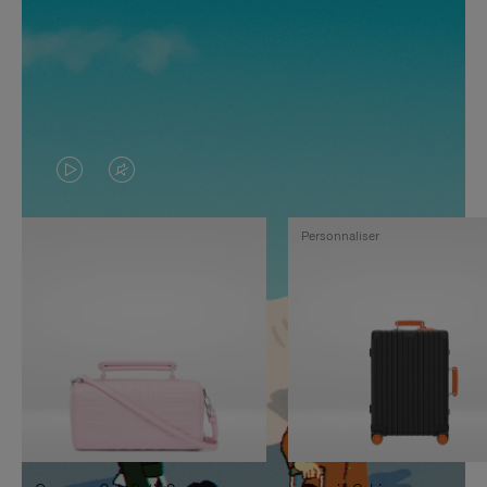
LA
LE
VIDÉO
SON
Personnaliser
N'EST
DE
PAS
LA
EN
VIDÉO
PAUSE,
EST
APPUYEZ
DÉSACTIVÉ.
SUR
VEUILLEZ