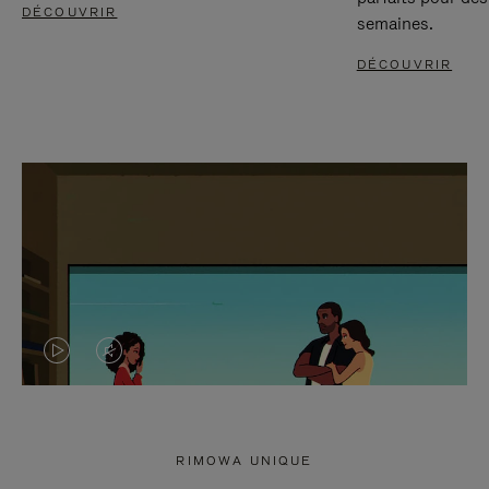
DÉCOUVRIR
semaines.
DÉCOUVRIR
LA
LE
VIDÉO
SON
N'EST
DE
RIMOWA UNIQUE
PAS
LA