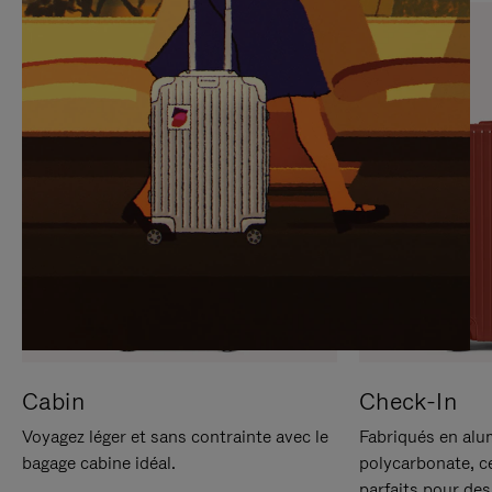
SUR
VEUILLEZ
POUR
CLIQUER
LA
POUR
METTRE
RÉACTIVER
EN
LE
PAUSE
SON
Cabin
Check-In
Voyagez léger et sans contrainte avec le
Fabriqués en alu
bagage cabine idéal.
polycarbonate, c
parfaits pour des