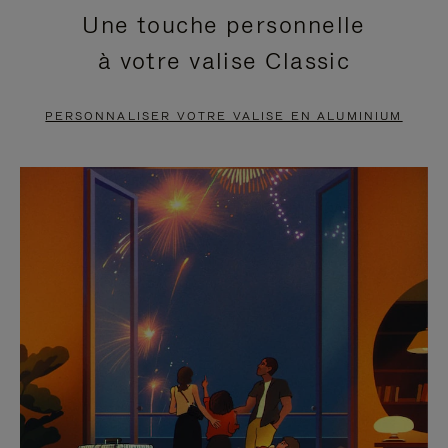
Une touche personnelle
EN
VIDÉO
à votre valise Classic
PAUSE,
EST
APPUYEZ
DÉSACTIVÉ.
PERSONNALISER VOTRE VALISE EN ALUMINIUM
SUR
VEUILLEZ
POUR
CLIQUER
LA
POUR
METTRE
RÉACTIVER
EN
LE
PAUSE
SON