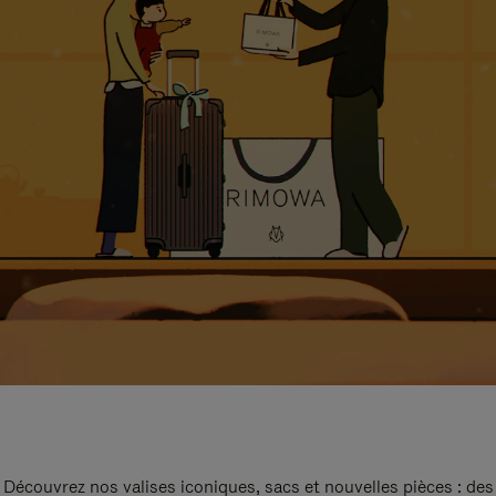
Découvrez nos valises iconiques, sacs et nouvelles pièces : des