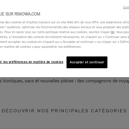
Cont
UE SUR RIMOWA.COM
e des cookies et d’autres traceurs sur ce site Web afin de vous offrir une expérience utili
rer l’audience, optimiser les fonctionnalités des réseaux sociaux et vous proposer des publi
s. Pour en savoir plus sur notre politique relative aux cookies, veuillez cliquer
ici
. Vous pou
okies, à l'exception des cookies strictement nécessaires, en cliquant sur « Continuer sans 
ment accepter les cookies en cliquant sur « Accepter et continuer » ou cliquer sur « Défini
en matière de cookies » pour paramétrer vos préférences.
ir les préférences en matière de cookies
Accepter et continuer
s iconiques, sacs et nouvelles pièces : des compagnons de voyag
DÉCOUVRIR NOS PRINCIPALES CATÉGORIES