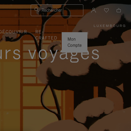
Rechercher
LUXEMBOURG
,
DÉCOUVRIR
RE-
SÉLECTI
|
VOTRE
CRAFTED
RÉGION
Mon
urs voyages
Compte