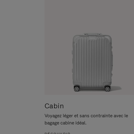
POUR
CLIQUER
LA
POUR
METTRE
RÉACTIVER
EN
LE
PAUSE
SON
Cabin
Voyagez léger et sans contrainte avec le
bagage cabine idéal.