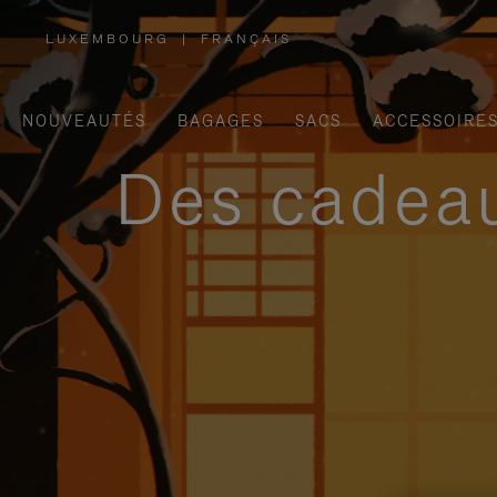
LUXEMBOURG
|
FRANÇAIS
,
SÉLECTIONNEZ
VOTRE
RÉGION
NOUVEAUTÉS
BAGAGES
SACS
ACCESSOIRE
Des cadeau