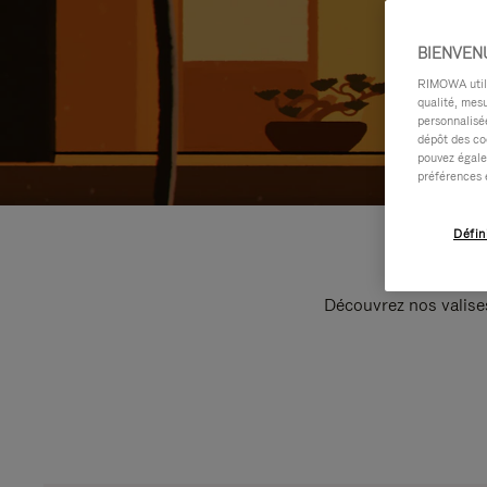
BIENVEN
RIMOWA utilis
qualité, mesu
personnalisée
dépôt des co
pouvez égale
préférences 
Défin
Découvrez nos valise