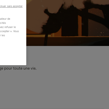
inuer sans accepter
sateur de
cités
vez refuser le
accepter ». Vous
r les
e pour toute une vie.