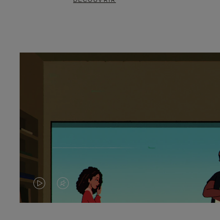
DÉCOUVRIR
LA
LE
VIDÉO
SON