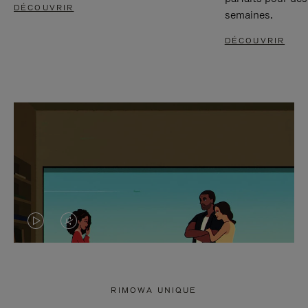
DÉCOUVRIR
semaines.
DÉCOUVRIR
LA
LE
VIDÉO
SON
N'EST
DE
RIMOWA UNIQUE
PAS
LA