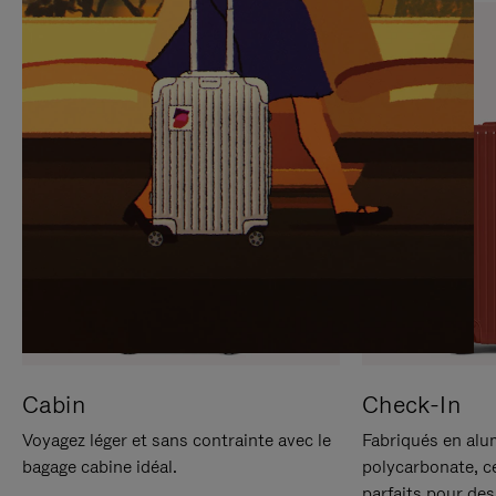
SUR
VEUILLEZ
POUR
CLIQUER
LA
POUR
METTRE
RÉACTIVER
EN
LE
PAUSE
SON
Cabin
Check-In
Voyagez léger et sans contrainte avec le
Fabriqués en alu
bagage cabine idéal.
polycarbonate, c
parfaits pour des