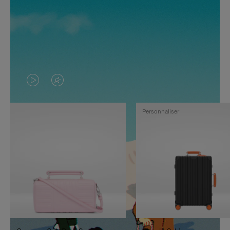
LA
LE
VIDÉO
SON
Personnaliser
N'EST
DE
PAS
LA
EN
VIDÉO
PAUSE,
EST
APPUYEZ
DÉSACTIVÉ.
SUR
VEUILLEZ