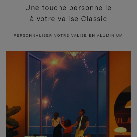
Une touche personnelle
EN
VIDÉO
à votre valise Classic
PAUSE,
EST
APPUYEZ
DÉSACTIVÉ.
PERSONNALISER VOTRE VALISE EN ALUMINIUM
SUR
VEUILLEZ
POUR
CLIQUER
LA
POUR
METTRE
RÉACTIVER
EN
LE
PAUSE
SON