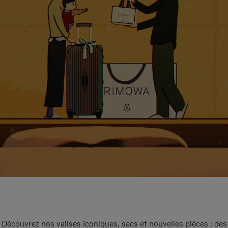
Découvrez nos valises iconiques, sacs et nouvelles pièces : des