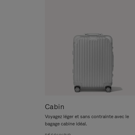
POUR
CLIQUER
LA
POUR
METTRE
RÉACTIVER
EN
LE
PAUSE
SON
Cabin
Voyagez léger et sans contrainte avec le
bagage cabine idéal.