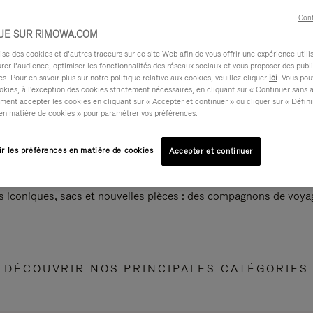
Cont
UE SUR RIMOWA.COM
e des cookies et d’autres traceurs sur ce site Web afin de vous offrir une expérience utili
rer l’audience, optimiser les fonctionnalités des réseaux sociaux et vous proposer des publi
s. Pour en savoir plus sur notre politique relative aux cookies, veuillez cliquer
ici
. Vous pou
okies, à l'exception des cookies strictement nécessaires, en cliquant sur « Continuer sans 
ment accepter les cookies en cliquant sur « Accepter et continuer » ou cliquer sur « Défini
en matière de cookies » pour paramétrer vos préférences.
ir les préférences en matière de cookies
Accepter et continuer
s iconiques, sacs et nouvelles pièces : des compagnons de voyag
DÉCOUVRIR NOS PRINCIPALES CATÉGORIES