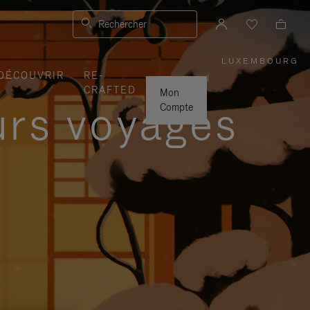
Rechercher
LUXEMBOURG
,
DÉCOUVRIR
RE-
SÉLECTI
|
VOTRE
CRAFTED
RÉGION
Mon
urs voyages
Compte