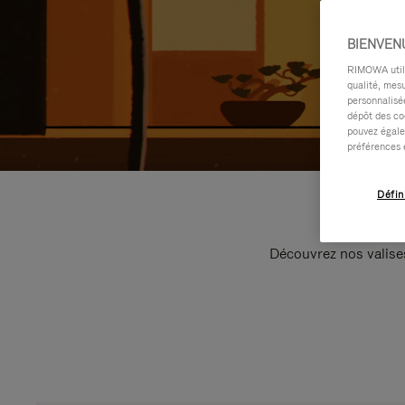
BIENVEN
RIMOWA utilis
qualité, mesu
personnalisée
dépôt des co
pouvez égale
préférences 
Défin
Découvrez nos valise