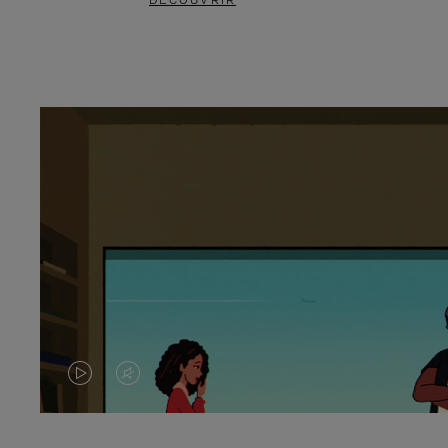
DÉCOUVRIR
LA
LE
VIDÉO
SON