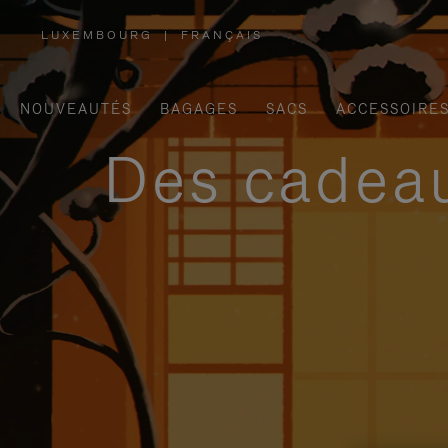
LUXEMBOURG
|
FRANÇAIS
,
SÉLECTIONNEZ
VOTRE
RÉGION
NOUVEAUTÉS
BAGAGES
SACS
ACCESSOIRE
Des cadeau