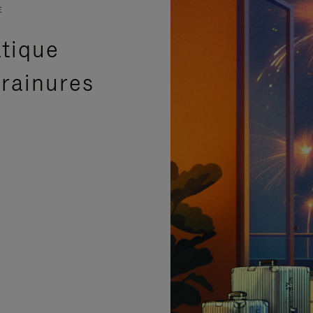
E
atique
 rainures