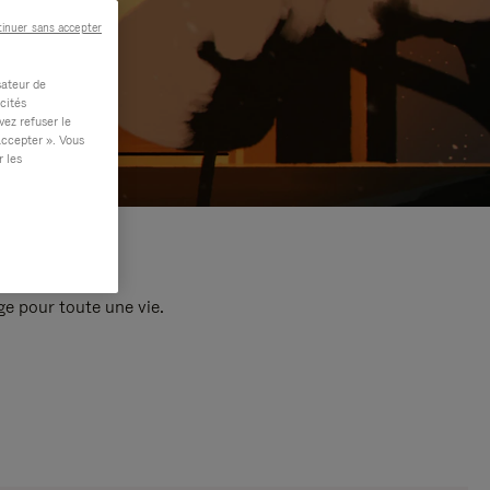
inuer sans accepter
sateur de
cités
vez refuser le
accepter ». Vous
r les
e pour toute une vie.