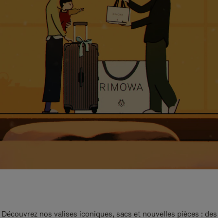
Découvrez nos valises iconiques, sacs et nouvelles pièces : des