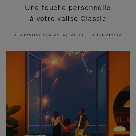
Une touche personnelle
EN
VIDÉO
à votre valise Classic
PAUSE,
EST
APPUYEZ
DÉSACTIVÉ.
PERSONNALISER VOTRE VALISE EN ALUMINIUM
SUR
VEUILLEZ
POUR
CLIQUER
LA
POUR
METTRE
RÉACTIVER
EN
LE
PAUSE
SON