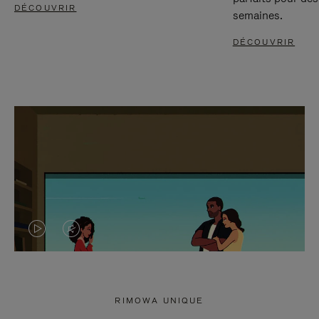
DÉCOUVRIR
semaines.
DÉCOUVRIR
LA
LE
VIDÉO
SON
N'EST
DE
RIMOWA UNIQUE
PAS
LA