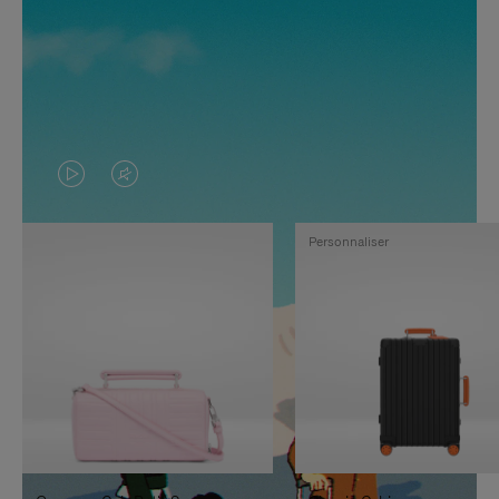
LA
LE
VIDÉO
SON
Personnaliser
N'EST
DE
PAS
LA
EN
VIDÉO
PAUSE,
EST
APPUYEZ
DÉSACTIVÉ.
SUR
VEUILLEZ