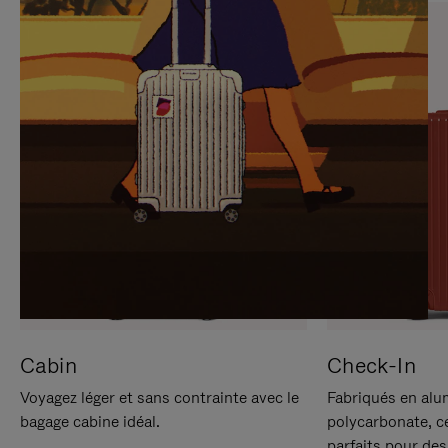
SUR
VEUILLEZ
POUR
CLIQUER
LA
POUR
METTRE
RÉACTIVER
EN
LE
PAUSE
SON
Cabin
Check-In
Voyagez léger et sans contrainte avec le
Fabriqués en alu
bagage cabine idéal.
polycarbonate, c
parfaits pour des