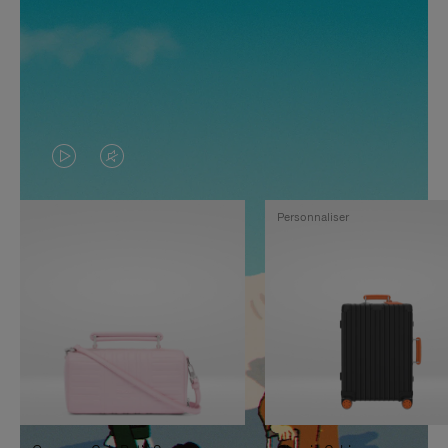
LA
LE
VIDÉO
SON
Personnaliser
N'EST
DE
PAS
LA
EN
VIDÉO
PAUSE,
EST
APPUYEZ
DÉSACTIVÉ.
SUR
VEUILLEZ