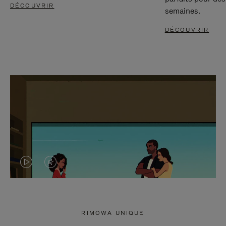
DÉCOUVRIR
semaines.
DÉCOUVRIR
LA
LE
VIDÉO
SON
N'EST
DE
RIMOWA UNIQUE
PAS
LA