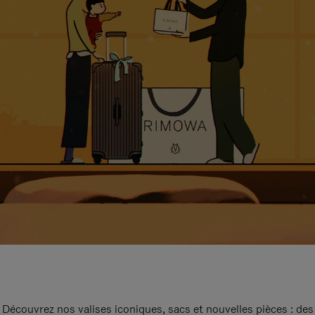
Découvrez nos valises iconiques, sacs et nouvelles pièces : des