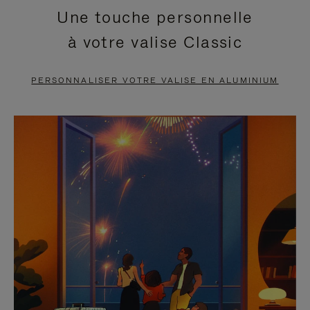
Une touche personnelle
EN
VIDÉO
à votre valise Classic
PAUSE,
EST
APPUYEZ
DÉSACTIVÉ.
PERSONNALISER VOTRE VALISE EN ALUMINIUM
SUR
VEUILLEZ
POUR
CLIQUER
LA
POUR
METTRE
RÉACTIVER
EN
LE
PAUSE
SON