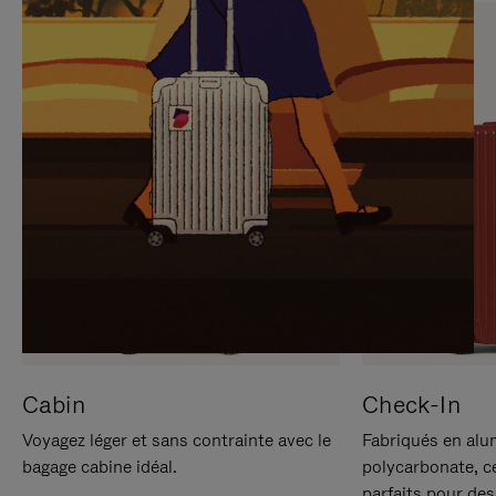
SUR
VEUILLEZ
POUR
CLIQUER
LA
POUR
METTRE
RÉACTIVER
EN
LE
PAUSE
SON
Cabin
Check-In
Voyagez léger et sans contrainte avec le
Fabriqués en alu
bagage cabine idéal.
polycarbonate, c
parfaits pour des